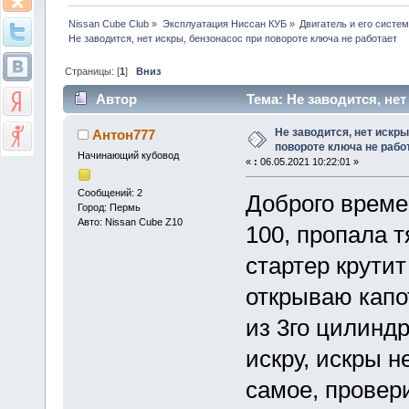
Nissan Cube Club
»
Эксплуатация Ниссан КУБ
»
Двигатель и его систе
Не заводится, нет искры, бензонасос при повороте ключа не работает
Страницы: [
1
]
Вниз
Автор
Тема: Не заводится, нет
(Прочитано 9211 раз)
Не заводится, нет искры
Антон777
повороте ключа не рабо
Начинающий кубовод
«
:
06.05.2021 10:22:01 »
Сообщений: 2
Доброго времен
Город: Пермь
Авто: Nissan Cube Z10
100, пропала т
стартер крутит
открываю капо
из 3го цилинд
искру, искры н
самое, провер