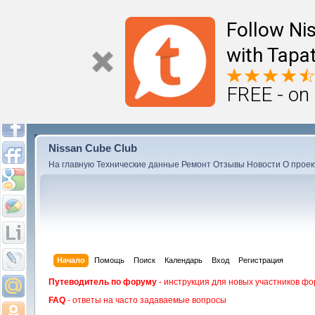
Follow Ni
with Tapat
FREE - on
Nissan Cube Club
На главную
Технические данные
Ремонт
Отзывы
Новости
О проек
Начало
Помощь
Поиск
Календарь
Вход
Регистрация
Путеводитель по форуму
- инструкция для новых участников фо
FAQ
- ответы на часто задаваемые вопросы