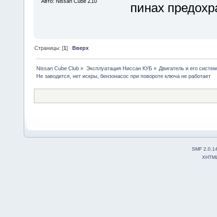
Авто: Nissan Cube Z10
пинах предохр
Страницы: [
1
]
Вверх
Nissan Cube Club
»
Эксплуатация Ниссан КУБ
»
Двигатель и его систе
Не заводится, нет искры, бензонасос при повороте ключа не работает
SMF 2.0.1
XHTM