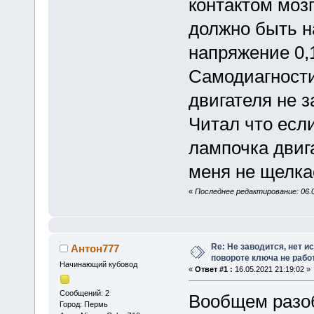
контактом моз
должно быть н
напряжение 0,
Самодиагностик
двигателя не з
Читал что есл
лампочка двиг
меня не щелка
«
Последнее редактирование: 06.0
Re: Не заводится, нет и
Антон777
повороте ключа не рабо
Начинающий кубовод
«
Ответ #1 :
16.05.2021 21:19:02 »
Сообщений: 2
Вообщем разо
Город: Пермь