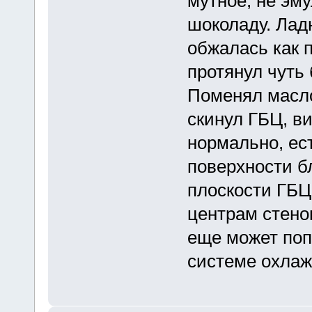
мутное, не эм
шоколаду. Лад
обжалась как 
протянул чуть 
Поменял масло
скинул ГБЦ, в
нормально, ес
поверхности б
плоскости ГБЦ
центрам стенок
еще может поп
системе охлаж