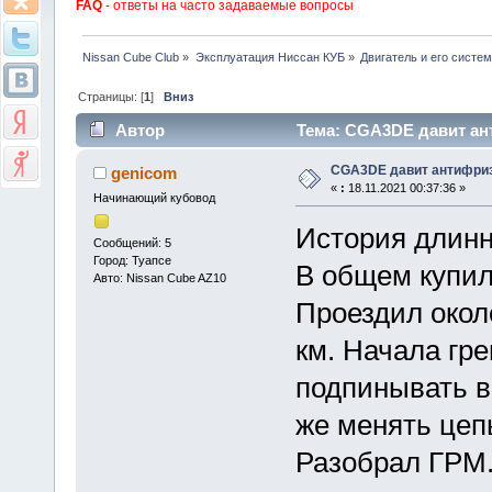
FAQ
- ответы на часто задаваемые вопросы
Nissan Cube Club
»
Эксплуатация Ниссан КУБ
»
Двигатель и его систе
Страницы: [
1
]
Вниз
Автор
Тема: CGA3DE давит ант
CGA3DE давит антифриз
genicom
«
:
18.11.2021 00:37:36 »
Начинающий кубовод
История длинн
Сообщений: 5
Город: Туапсе
В общем купил 
Авто: Nissan Cube AZ10
Проездил окол
км. Начала гре
подпинывать в
же менять цепь
Разобрал ГРМ.