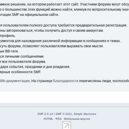
ное решение, на котором работает этот сайт. Участники форума могут обс
о большинстве этих функций можно найти, кликнув по вопросительному знач
ентации SMF на официальном сайте.
я пользователям полного доступа требуется предварительная регистрация.
ны авторизоваться, чтобы получить доступ к своим аккаунтам.
 профиль.
рументов для нахождения различной информации в сообщениях и темах.
 суть форума, позволяет пользователям выражать свои мысли.
ые BB-теги.
ься личными сообщениями.
я все пользователи форума.
ндаре события, праздники и дни рождения.
лярные особенности SMF.
Wiki-документации
. На странице
Благодарности
перечислены люди, поспособ
SMF 2.0.14
|
SMF © 2011
,
Simple Machines
XHTML
RSS
Мобильная версия