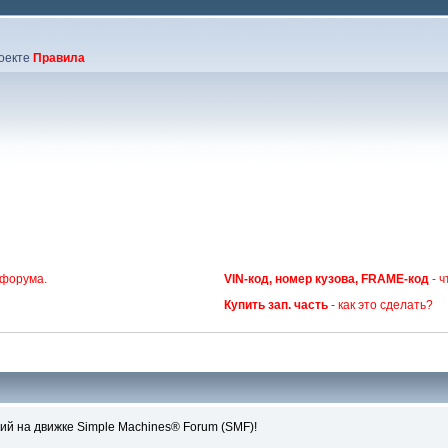
оекте
Правила
 форума.
VIN-код, номер кузова, FRAME-код
- ч
Купить зап. часть
- как это сделать?
й на движке Simple Machines® Forum (SMF)!