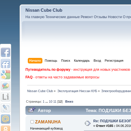
Nissan Cube Club
На главную
Технические данные
Ремонт
Отзывы
Новости
О пр
Начало
Помощь
Поиск
Календарь
Вход
Регистрация
Путеводитель по форуму
- инструкция для новых участников
FAQ
- ответы на часто задаваемые вопросы
Nissan Cube Club
»
Эксплуатация Ниссан КУБ
»
Электрооборудова
Страницы:
1
...
10
11
[
12
]
Вниз
Автор
Тема: ПОДУШКИ БЕЗО
Re: ПОДУШКИ БЕЗО
ZAMANUHA
«
Ответ #165 :
04.06.2016
Начинающий кубовод