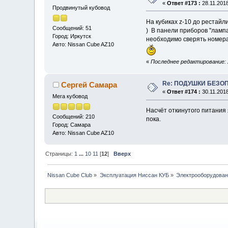
«
Ответ #173 :
28.11.2018
Продвинутый кубовод
На кубиках z-10 до рестайли
Сообщений: 51
) В панели приборов "лампа
Город: Иркутск
необходимо сверять номера 
Авто: Nissan Cube AZ10
«
Последнее редактирование: 2
Re: ПОДУШКИ БЕЗО
Сергей Самара
«
Ответ #174 :
30.11.2018
Мега кубовод
Насчёт откинутого питания 
Сообщений: 210
пока.
Город: Самара
Авто: Nissan Cube AZ10
Страницы:
1
...
10
11
[
12
]
Вверх
Nissan Cube Club
»
Эксплуатация Ниссан КУБ
»
Электрооборудова