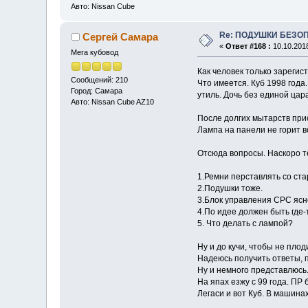
Авто: Nissan Cube
Re: ПОДУШКИ БЕЗО
Сергей Самара
«
Ответ #168 :
10.10.2018
Мега кубовод
Как человек только зареги
Сообщений: 210
Что имеется. Куб 1998 года
Город: Самара
утиль. Дочь без единой ца
Авто: Nissan Cube AZ10
После долгих мытарств прио
Лампа на панели не горит в
Отсюда вопросы. Наскоро т
1.Ремни перставлять со ста
2.Подушки тоже.
3.Блок управления СРС ясно
4.По идее должен быть где-
5. Что делать с лампой?
Ну и до кучи, чтобы не пло
Надеюсь получить ответы, по
Ну и немного представлюсь
На япах езжу с 99 года. ПР
Легаси и вот Куб. В машинах