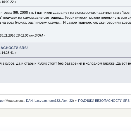
 16:00:22 »
нговых (99, 2000 г. в. ) датчиков удара нет на лонжеронах - датчики там в "моз
" подушек на самом деле светодиод... Теоритически, можно перекинуть всю с
на всех блоках, распиновку, схемы... И самое главное, как уже говорили зде
8.11.2018 16:02:05 от BIOM
»
ПАСНОСТИ SRS!
 14:23:41 »
я в курсе. Да и старый Кубик стоит без батарейки в холодном гараже. Да вот 
ние
(Модераторы:
DAN
,
Laxycan
,
tonn132
,
Alex_22
) »
ПОДУШКИ БЕЗОПАСНОСТИ SRS!