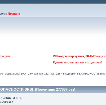
оекте
Правила
 форума.
VIN-код, номер кузова, FRAME-код
- ч
Купить зап. часть
- как это сделать?
ние
(Модераторы:
DAN
,
Laxycan
,
tonn132
,
Alex_22
) »
ПОДУШКИ БЕЗОПАСНОСТИ SRS!
ПАСНОСТИ SRS! (Прочитано 277837 раз)
ПАСНОСТИ SRS!
 14:56:18 »