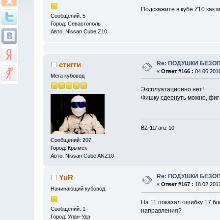
Подскажите в кубе Z10 как 
Сообщений: 5
Город: Севастополь
Авто: Nissan Cube Z10
Re: ПОДУШКИ БЕЗО
стигги
«
Ответ #166 :
04.06.2016
Мега кубовод
Эксплуатационно нет!
Фишку сдернуть можно, фиг 
BZ-11/ anz 10
Сообщений: 207
Город: Крымск
Авто: Nissan Cube ANZ10
Re: ПОДУШКИ БЕЗО
YuR
«
Ответ #167 :
18.02.2017
Начинающий кубовод
На 11 показал ошибку 17,бл
Сообщений: 1
направления?
Город: Улан-Удэ