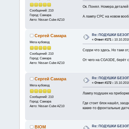
Ок. Понял. Номера деталей 
Сообщений: 210
Город: Самара
А лампу СРС на новом вооб
Авто: Nissan Cube AZ10
Re: ПОДУШКИ БЕЗО
Сергей Самара
«
Ответ #171 :
10.10.2018
Мега кубовод
Сорри что здесь. Но таки о
Сообщений: 210
Город: Самара
От чего на CGA3DE, берёт 
Авто: Nissan Cube AZ10
Re: ПОДУШКИ БЕЗО
Сергей Самара
«
Ответ #172 :
15.10.2018
Мега кубовод
Лампу подушек на приборке 
Сообщений: 210
Город: Самара
Где стоит блок нашёл, заод
Авто: Nissan Cube AZ10
какие-то фронтальные датч
Re: ПОДУШКИ БЕЗО
BIOM