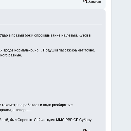
Записан
 Удар в правый бок и опрокидывание на левый. Кузов в
н вроде нормально, но.... Подушки пассажира нет точно.
шного разные.
щё тахометр не работает и надо разбираться.
ался, а теперь.....
дайный, был Соренто. Сейчас один ММС РВР СГ, Субару