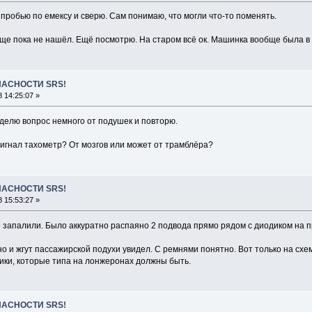
пробью по емексу и сверю. Сам понимаю, что могли что-то поменять.
ще пока не нашёл. Ещё посмотрю. На старом всё ок. Машинка вообще была в 
ПАСНОСТИ SRS!
 14:25:07 »
тделю вопрос немного от подушек и повторю.
сигнал тахометр? От мозгов или может от трамблёра?
ПАСНОСТИ SRS!
 15:53:27 »
запалили. Было аккуратно распаяно 2 подвода прямо рядом с диодиком на пр
но и жгут пассажирской подухи увидел. С ремнями понятно. Вот только на сх
ики, которые типа на лонжеронах должны быть.
ПАСНОСТИ SRS!