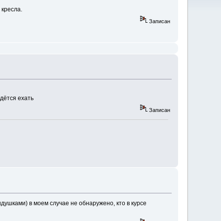
 кресла.
Записан
идётся ехать
Записан
идушками) в моем случае не обнаружено, кто в курсе