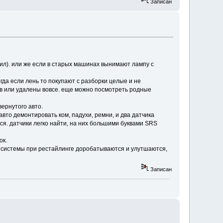
Записан
авил). или же если в старых машинах вынимают лампу с
да если лень то покупают с разборки целые и не
в или удалены вовсе. еще можно посмотреть родные
вернутого авто.
авто демонтировать ком, падухи, ремни, и два датчика
я. датчики легко найти, на них большими буквами SRS
ок.
е системы при рестайлинге доробатываются и улутшаются,
Записан