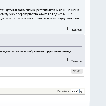
гах". Датчики появились на рестайлинговых (2001, 2002 г. в.
истему SRS с перевёрнутого кубика на подбитый... Но
сь, делать всё на машинах с отключенными аккумуляторами
Записан
незадача, до вновь приобретённого руки то не доходят
Записан
ПЕЧАТЬ
Перейти в: