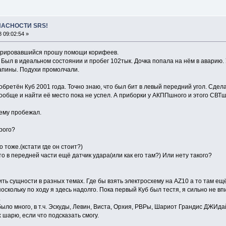
ПАСНОСТИ SRS!
 09:02:54 »
стрировавшийся прошу помощи корифеев.
. Был в идеальном состоянии и пробег 102тык. Дочка попала на нём в аварию.
рапины. Подухи промолчали.
бретён Куб 2001 года. Точно знаю, что был бит в левый передний угол. Сдела
ообще и найти её место пока не успел. А приборки у АКППшного и этого СВТ
ему пробежал.
рого?
 тоже.(кстати где он стоит?)
то в передней части ещё датчик удара(или как его там?) Или нету такого?
дить сущности в разных темах. Где бы взять электросхему на AZ10 а то там е
скольку по ходу я здесь надолго. Пока первый Куб был тестя, я сильно не впир
.
 было много, в т.ч. Эскуды, Левин, Виста, Орхия, РВРы, Шариот Грандис ДЖИ
 шарю, если что подсказать смогу.