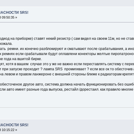
ПАСНОСТИ SRS!
 09:50:35 »
одиод на приборке) ставят некий резистр ( сам видел на своем 11м, но не ст
рожала.
ть ремни. их конечно разблокируют и сматывают после срабатывания, а иног
х ремнях если срабатывали будут оплавлени конекторы желтые пиропатроно
ке года на вшитой бирке.
ят, хотя в вашем случае это у же не важно если переставлять систему с пере
т при запуске проходит ? лампа SRS промигивает ? если все ок то обесточив 
 на левом и правом ланжероне с внешней стороны ближе к радиаторам крепятс
 обесточеное другое авто, система должна начать функционировать без ошиб
ли авто имеет разные года выпуска, рестайл /дорестаил. как правило многи
ПАСНОСТИ SRS!
 10:15:22 »