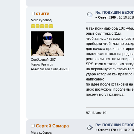
Re: ПОДУШКИ БЕЗО
стигги
«
Ответ #169 :
10.10.2018
Мега кубовод
я так понимаю оба 10х куба.
опыт был тока с 11м.
чтоб заглушить лампу (свет
приборки чтоб глаз не разд
для начала проинспектирова
подключая ставят.на родны
ремни или нет, по маркиров
Сообщений: 207
SRS комп я так понял взвод
Город: Крымск
на первом кубе система тес
Авто: Nissan Cube ANZ10
удара которые как правило
написанно.
по идее после кстановки на
имхо возможны проблемы ес
посему могут разница.
BZ-11/ anz 10
Re: ПОДУШКИ БЕЗО
Сергей Самара
«
Ответ #170 :
10.10.2018
Мега кубовод