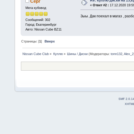
Re: Куплю диски на 15,к
Серг
«
Ответ #2 :
17.12.2020 19:5
Мега кубовод
Зыы. Дак поехал в магаз , раз
Сообщений: 302
Город: Екатеринбург
Авто: Nissan Cube BZ11
Страницы: [
1
]
Вверх
Nissan Cube Club
»
Куплю
»
Шины / Диски
(Модераторы:
tonn132
,
Alex_2
SMF 2.0.1
XHTM