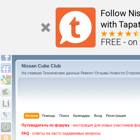
Follow Ni
with Tapat
FREE - on
Nissan Cube Club
На главную
Технические данные
Ремонт
Отзывы
Новости
О проек
Начало
Помощь
Поиск
Календарь
Вход
Регистрация
Путеводитель по форуму
- инструкция для новых участников фо
FAQ
- ответы на часто задаваемые вопросы