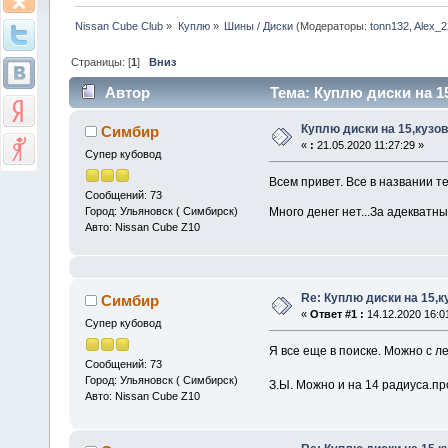
Nissan Cube Club
»
Куплю
»
Шины / Диски
(Модераторы:
tonn132
,
Alex_2
Страницы: [
1
]
Вниз
Автор
Тема: Куплю диски на 15
Куплю диски на 15,кузов
Симбир
«
:
21.05.2020 11:27:29 »
Супер кубовод
Всем привет. Все в названии т
Сообщений: 73
Город: Ульяновск ( Симбирск)
Много денег нет...За адекватн
Авто: Nissan Cube Z10
Re: Куплю диски на 15,к
Симбир
«
Ответ #1 :
14.12.2020 16:0
Супер кубовод
Я все еще в поиске. Можно с ле
Сообщений: 73
Город: Ульяновск ( Симбирск)
З.Ы. Можно и на 14 радиуса.пр
Авто: Nissan Cube Z10