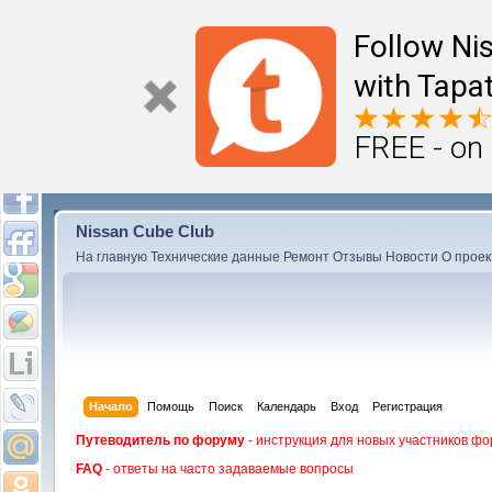
Follow Ni
with Tapat
FREE - on
Nissan Cube Club
На главную
Технические данные
Ремонт
Отзывы
Новости
О проек
Начало
Помощь
Поиск
Календарь
Вход
Регистрация
Путеводитель по форуму
- инструкция для новых участников фо
FAQ
- ответы на часто задаваемые вопросы