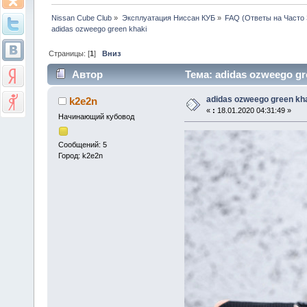
Nissan Cube Club
»
Эксплуатация Ниссан КУБ
»
FAQ (Ответы на Часто
adidas ozweego green khaki
Страницы: [
1
]
Вниз
Автор
Тема: adidas ozweego gr
adidas ozweego green kh
k2e2n
«
:
18.01.2020 04:31:49 »
Начинающий кубовод
Сообщений: 5
Город: k2e2n