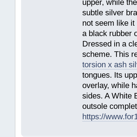
upper, while the
subtle silver b
not seem like it 
a black rubber o
Dressed in a cl
scheme. This re
torsion x ash si
tongues. Its up
overlay, while h
sides. A White 
outsole complet
https://www.for