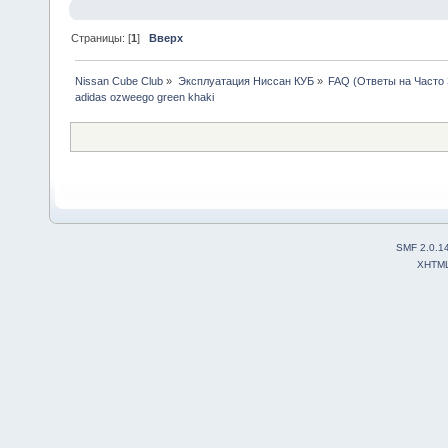
Страницы: [
1
]
Вверх
Nissan Cube Club
»
Эксплуатация Ниссан КУБ
»
FAQ (Ответы на Часто
adidas ozweego green khaki
SMF 2.0.1
XHTM