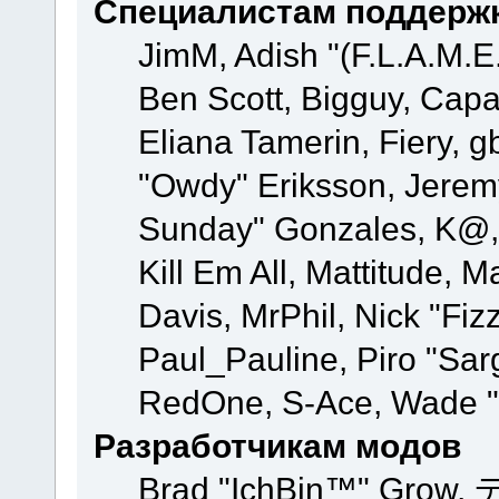
Специалистам поддерж
JimM, Adish "(F.L.A.M.E.
Ben Scott, Bigguy, Cap
Eliana Tamerin, Fiery, g
"Owdy" Eriksson, Jeremy 
Sunday" Gonzales, K@, 
Kill Em All, Mattitude, M
Davis, MrPhil, Nick "Fiz
Paul_Pauline, Piro "Sar
RedOne, S-Ace, Wade "
Разработчикам модов
Brad "IchBin™" Grow, 