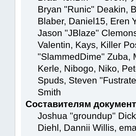
Bryan "Runic" Deakin, 
Blaber, Daniel15, Eren 
Jason "JBlaze" Clemons
Valentin, Kays, Killer P
"SlammedDime" Zuba, M
Kerle, Nibogo, Niko, Pet
Spuds, Steven "Fustrate
Smith
Составителям докумен
Joshua "groundup" Dicke
Diehl, Dannii Willis, e