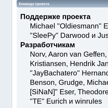
Команде проекта
Поддержке проекта
Michael "Oldiesmann" 
"SleePy" Darwood и Jus
Разработчикам
Norv, Aaron van Geffen,
Kristiansen, Hendrik Ja
"JayBachatero" Hernand
Benson, Grudge, Michael
[SiNaN]" Eser, Theodore
"TE" Eurich и winrules