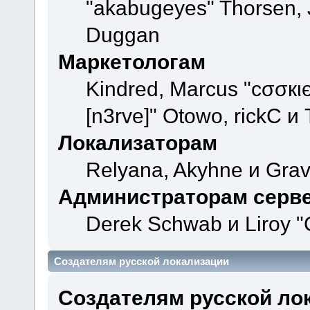
"akabugeyes" Thorsen, J
Duggan
Маркетологам
Kindred, Marcus "cσσкι
[n3rve]" Otowo, rickC и
Локализаторам
Relyana, Akyhne и Gra
Администраторам серв
Derek Schwab и Liroy "
Создателям русской локализации
Создателям русской ло