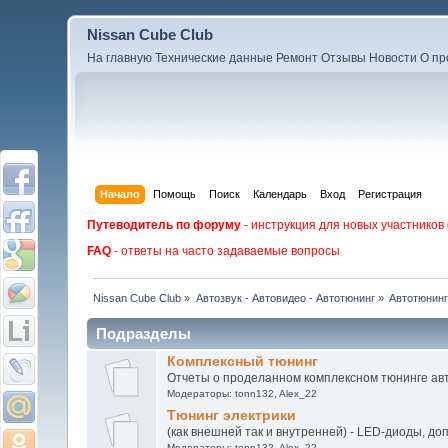
Nissan Cube Club
На главную
Технические данные
Ремонт
Отзывы
Новости
О пр
Начало
Помощь
Поиск
Календарь
Вход
Регистрация
Путеводитель по форуму
- инструкция для новых участников
FAQ
- ответы на часто задаваемые вопросы
Nissan Cube Club
»
Автозвук - Автовидео - Автотюнинг
»
Автотюнин
Подразделы
Комплексный тюнинг
Отчеты о проделанном комплексном тюнинге ав
Модераторы:
tonn132
,
Alex_22
Тюнинг электрики
(как внешней так и внутренней) - LED-диоды, до
Модераторы:
tonn132
,
Alex_22