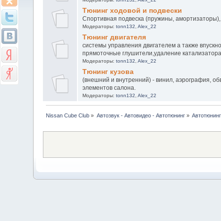
Тюнинг ходовой и подвески
Спортивная подвеска (пружины, амортизаторы),
Модераторы:
tonn132
,
Alex_22
Тюнинг двигателя
системы управления двигателем а также впускн
прямоточные глушители,удаление катализатор
Модераторы:
tonn132
,
Alex_22
Тюнинг кузова
(внешний и внутренний) - винил, аэрография, о
элементов салона.
Модераторы:
tonn132
,
Alex_22
Nissan Cube Club
»
Автозвук - Автовидео - Автотюнинг
»
Автотюнин