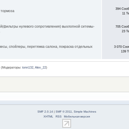
394 Соо
 тормоза
11 Т
ой(фильтры нулевого сопротивления) выхлопной ситемы-
705 Соо
а
23 Т
бвесы, спойлеры, перетяжка салона, покраска отдельных
3 070 Со
139 
г
(Модераторы:
tonn132
,
Alex_22
)
SMF 2.0.14
|
SMF © 2011
,
Simple Machines
XHTML
RSS
Мобильная версия