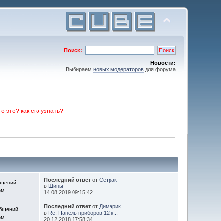
Поиск:
Новости:
Выбираем
новых модераторов
для форума
то это? как его узнать?
Последний ответ
от
Сетрак
бщений
в
Шины
ем
14.08.2019 09:15:42
Последний ответ
от
Димарик
общений
в
Re: Панель приборов 12 к...
ем
20.12.2018 17:58:34