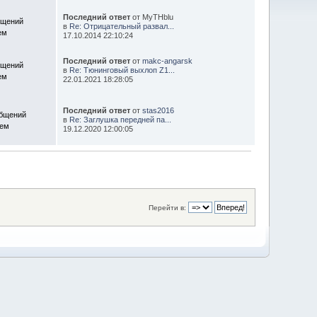
Последний ответ
от MyTHblu
бщений
в
Re: Отрицательный развал...
ем
17.10.2014 22:10:24
Последний ответ
от
makc-angarsk
бщений
в
Re: Тюнинговый выхлоп Z1...
ем
22.01.2021 18:28:05
Последний ответ
от
stas2016
общений
в
Re: Заглушка передней па...
Тем
19.12.2020 12:00:05
Перейти в: