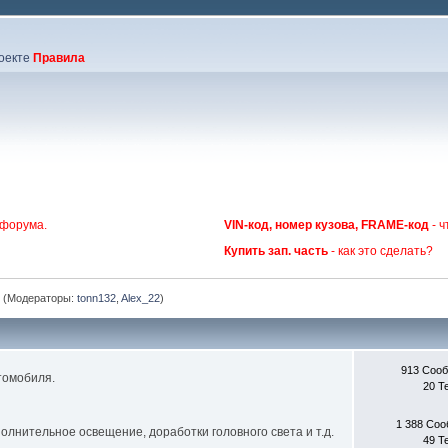
оекте
Правила
 форума.
VIN-код, номер кузова, FRAME-код
- ч
Купить зап. часть
- как это сделать?
г
(Модераторы:
tonn132
,
Alex_22
)
913 Соо
томобиля.
20 Т
1 388 Со
полнительное освещение, доработки головного света и т.д.
49 Т