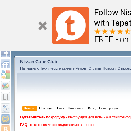
Follow Ni
with Tapat
FREE - on
Nissan Cube Club
На главную
Технические данные
Ремонт
Отзывы
Новости
О проек
Начало
Помощь
Поиск
Календарь
Вход
Регистрация
Путеводитель по форуму
- инструкция для новых участников фо
FAQ
- ответы на часто задаваемые вопросы