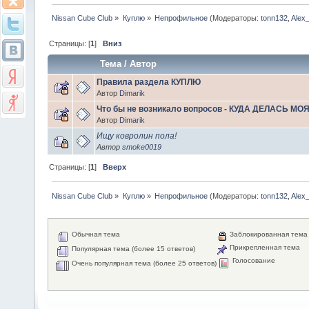
Nissan Cube Club
»
Куплю
»
Непрофильное
(Модераторы:
tonn132
,
Alex
Страницы: [
1
]
Вниз
Тема
/
Автор
Правила раздела КУПЛЮ
Автор
Dimarik
Что бы не возникало вопросов - КУДА ДЕЛАСЬ МО
Автор
Dimarik
Ищу ковролин пола!
Автор
smoke0019
Страницы: [
1
]
Вверх
Nissan Cube Club
»
Куплю
»
Непрофильное
(Модераторы:
tonn132
,
Alex
Обычная тема
Заблокированная тема
Прикрепленная тема
Популярная тема (более 15 ответов)
Голосование
Очень популярная тема (более 25 ответов)