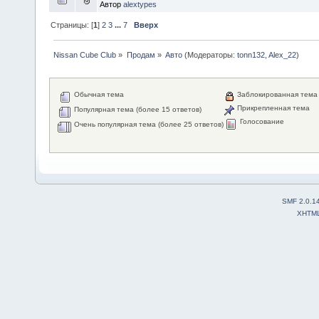
Автор
alextypes
Страницы: [
1
]
2
3
...
7
Вверх
Nissan Cube Club
»
Продам
»
Авто
(Модераторы:
tonn132
,
Alex_22
)
Обычная тема
Заблокированная тема
Прикрепленная тема
Популярная тема (более 15 ответов)
Голосование
Очень популярная тема (более 25 ответов)
SMF 2.0.1
XHTM