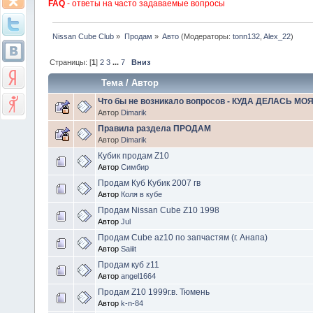
FAQ
- ответы на часто задаваемые вопросы
Nissan Cube Club
»
Продам
»
Авто
(Модераторы:
tonn132
,
Alex_22
)
Страницы: [
1
]
2
3
...
7
Вниз
Тема
/
Автор
Что бы не возникало вопросов - КУДА ДЕЛАСЬ МО
Автор
Dimarik
Правила раздела ПРОДАМ
Автор
Dimarik
Кубик продам Z10
Автор
Симбир
Продам Куб Кубик 2007 гв
Автор
Коля в кубе
Продам Nissan Cube Z10 1998
Автор
Jul
Продам Cube az10 по запчастям (г. Анапа)
Автор
Saiiit
Продам куб z11
Автор
angel1664
Продам Z10 1999г.в. Тюмень
Автор
k-n-84