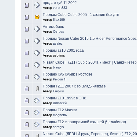
продам куб 11 2002
Автор
voron333
Продам Cube Cubic 2005 - 1 хозяин без дтп
Автор
IIIax199
Автомобиль
Автор
Сетрак
Продам Nissan Cube 2015 1.5 Rider Performance Spec
Автор
azalez
Продам az10 2001 года
Автор uzbtima
Nissan Cube II (Z11) Cubic 2004г. 7 мест. | Санкт-Пете
Автор
break
Продаю Куб Кубик в Ростове
Автор
Рысев Я!
ПродаН Z11 2007 г. во Владикавказе
Автор
Empirio
Продам Z10 1999г. в СПб.
Автор
Димасей
Продам Z12 Москва
Автор
magnetrix
Продам Z12 с панорамной крышей (Челябинск)
Автор
seregis
Nissan Cube (ЛЕВЫЙ руль, Европеец, Дизель) Z12, 2