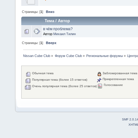
Страницы: [
1
]
Вниз
Тема
/
Автор
в чём проблема?
Автор
Михаил Тилин
Страницы: [
1
]
Вверх
Nissan Cube Club
»
Форум Cube Club
»
Региональные форумы
»
Центр
Обычная тема
Заблокированная тема
Прикрепленная тема
Популярная тема (более 15 ответов)
Голосование
Очень популярная тема (более 25 ответов)
SMF 2.0.1
XHTM