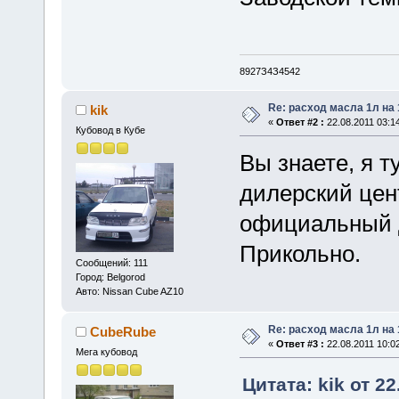
8927З4З4542
Re: расход масла 1л на
kik
«
Ответ #2 :
22.08.2011 03:14
Кубовод в Кубе
Вы знаете, я т
дилерский цен
официальный до
Прикольно.
Сообщений: 111
Город: Belgorod
Авто: Nissan Cube AZ10
Re: расход масла 1л на
CubeRube
«
Ответ #3 :
22.08.2011 10:02
Мега кубовод
Цитата: kik от 22