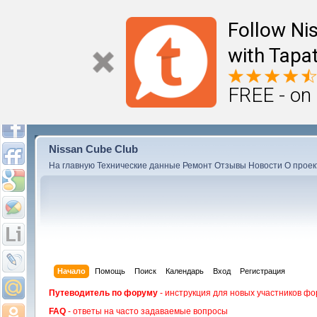
Follow Ni
with Tapat
FREE - on
Nissan Cube Club
На главную
Технические данные
Ремонт
Отзывы
Новости
О проек
Начало
Помощь
Поиск
Календарь
Вход
Регистрация
Путеводитель по форуму
- инструкция для новых участников фо
FAQ
- ответы на часто задаваемые вопросы