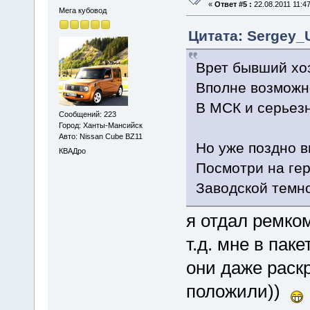
«
Ответ #5 :
22.08.2011 11:47
Мега кубовод
Цитата: Sergey_U
Врет бывший хоз
Вполне возможно
В МСК и серьез
Сообщений: 223
Город: Ханты-Мансийск
Авто: Nissan Cube BZ11
Но уже поздно в
КВАДро
Посмотри на гер
Заводской темно
я отдал ремко
т.д. мне в пак
они даже раск
положили))