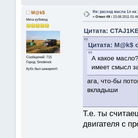
Re: расход масла 1л на
M@k$
«
Ответ #9 :
23.08.2011 01:46
Мега кубовод
Цитата: CTAJ1KEP
Цитата: M@k$ о
А какое масло?
Сообщений: 715
Город: Smolensk
имеет смысл з
Кубэ был шикарен©
ага, что-бы по
вкладыши
Т.е. ты счита
двигателя с пр