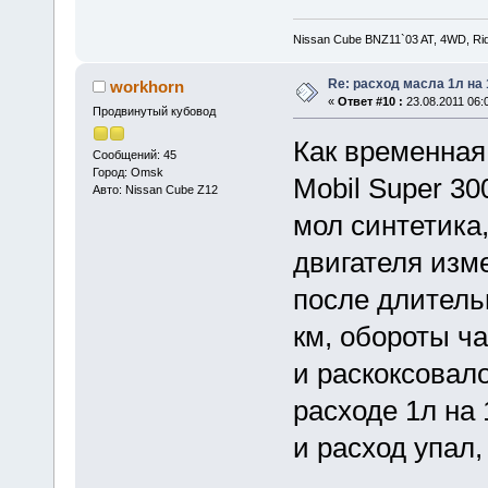
Nissan Cube BNZ11`03 AT, 4WD, Rid
Re: расход масла 1л на
workhorn
«
Ответ #10 :
23.08.2011 06:
Продвинутый кубовод
Как временная
Сообщений: 45
Город: Omsk
Mobil Super 30
Авто: Nissan Cube Z12
мол синтетика
двигателя изм
после длитель
км, обороты ч
и раскоксовало
расходе 1л на 
и расход упал,