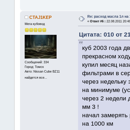
Re: расход масла 1л на
CTAJ1KEP
«
Ответ #6 :
22.08.2011 20:48
Мега кубовод
Цитата: 010 от 2
куб 2003 года дв
прекрасном ход
Сообщений: 334
купил месяц наз
Город: Томск
Авто: Nissan Cube BZ11
фильтрами в сер
найдется все...
через недельку 
на минимуме (ус
через 2 недели 
мм 3 !
начал замерять 
на 1000 км