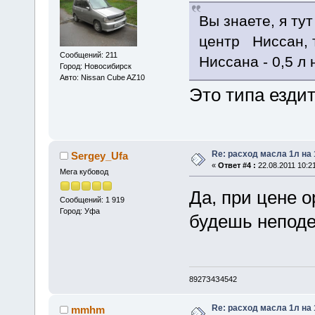
Вы знаете, я ту
центр Ниссан, 
Сообщений: 211
Ниссана - 0,5 л 
Город: Новосибирск
Авто: Nissan Cube AZ10
Это типа езди
Re: расход масла 1л на
Sergey_Ufa
«
Ответ #4 :
22.08.2011 10:21
Мега кубовод
Да, при цене о
Сообщений: 1 919
Город: Уфа
будешь неподе
8927З4З4542
Re: расход масла 1л на
mmhm