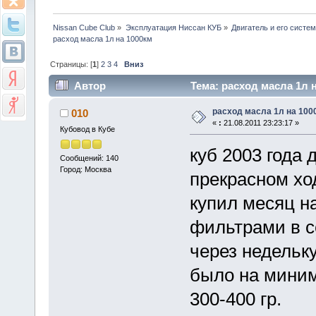
Nissan Cube Club
»
Эксплуатация Ниссан КУБ
»
Двигатель и его систе
расход масла 1л на 1000км
Страницы: [
1
]
2
3
4
Вниз
Автор
Тема: расход масла 1л н
расход масла 1л на 100
010
«
:
21.08.2011 23:23:17 »
Кубовод в Кубе
куб 2003 года 
Сообщений: 140
Город: Москва
прекрасном хо
купил месяц на
фильтрами в с
через недельк
было на миним
300-400 гр.