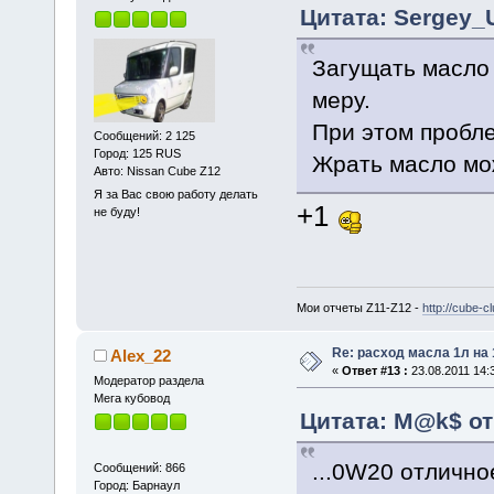
Цитата: Sergey_U
Загущать масло 
меру.
При этом пробле
Сообщений: 2 125
Город: 125 RUS
Жрать масло мож
Авто: Nissan Cube Z12
Я за Вас свою работу делать
+1
не буду!
Мои отчеты Z11-Z12 -
http://cube-
Re: расход масла 1л на
Alex_22
«
Ответ #13 :
23.08.2011 14:
Модератор раздела
Мега кубовод
Цитата: M@k$ от 
...0W20 отлично
Сообщений: 866
Город: Барнаул