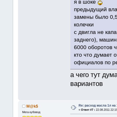
я в шоке
предыдущий влад
замены было 0,5
колечки
с двигла не кап
заднего), машин
6000 оборотов ч
кто что думает 
официалов по р
а чего тут дум
вариантов
Re: расход масла 1л на
M@k$
«
Ответ #7 :
22.08.2011 22:19
Мега кубовод