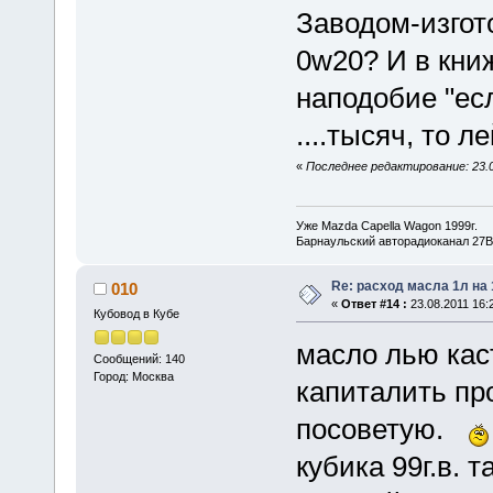
Заводом-изгот
0w20? И в книж
наподобие "ес
....тысяч, то 
«
Последнее редактирование: 23.0
Уже Mazda Capella Wagon 1999г.
Барнаульский авторадиоканал 27В
Re: расход масла 1л на
010
«
Ответ #14 :
23.08.2011 16:
Кубовод в Кубе
масло лью кас
Сообщений: 140
Город: Москва
капиталить п
посоветую.
кубика 99г.в. 