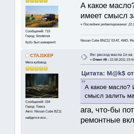
А какое масло
имеет смысл з
«
Последнее редактирование: 22.
Сообщений: 715
Город: Smolensk
Nissan Cube BNZ11`03 AT, 4WD, Rid
Кубэ был шикарен©
Re: расход масла 1л на
CTAJ1KEP
«
Ответ #8 :
22.08.2011 23:44
Мега кубовод
Цитата: M@k$ от 
А какое масло? 
смысл залить м
Сообщений: 334
Город: Томск
ага, что-бы п
Авто: Nissan Cube BZ11
ремонтные вк
найдется все...