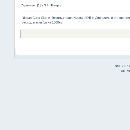
Страницы: [
1
]
2
3
4
Вверх
Nissan Cube Club
»
Эксплуатация Ниссан КУБ
»
Двигатель и его систе
расход масла 1л на 1000км
SMF 2.0.1
XHTM