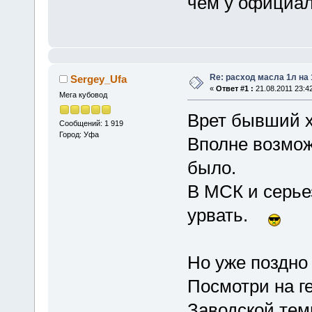
чем у официал
Re: расход масла 1л на
Sergey_Ufa
«
Ответ #1 :
21.08.2011 23:42
Мега кубовод
Врет бывший х
Сообщений: 1 919
Город: Уфа
Вполне возможн
было.
В МСК и серье
урвать.
Но уже поздно 
Посмотри на ге
Заводской тем