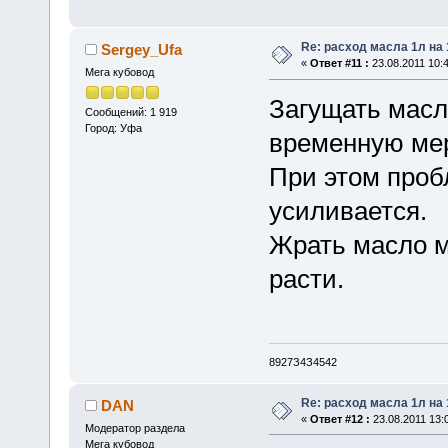
Re: расход масла 1л на
Sergey_Ufa
«
Ответ #11 :
23.08.2011 10:4
Мега кубовод
Загущать масл
Сообщений: 1 919
Город: Уфа
временную мер
При этом проб
усиливается.
Жрать масло м
расти.
8927З4З4542
Re: расход масла 1л на
DAN
«
Ответ #12 :
23.08.2011 13:
Модератор раздела
Мега кубовод