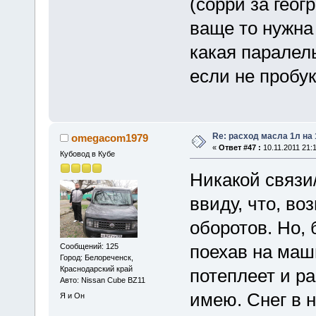
(сорри за геогр
ваще то нужна 
какая паралель
если не пробу
Re: расход масла 1л на
omegacom1979
«
Ответ #47 :
10.11.2011 21:1
Кубовод в Кубе
Никакой связи/
ввиду, что, во
оборотов. Но, 
поехав на маши
Сообщений: 125
Город: Белореченск,
Краснодарский край
потеплеет и ра
Авто: Nissan Cube BZ11
имею. Снег в 
Я и Он