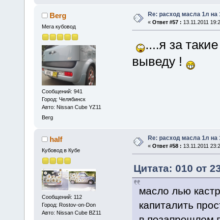
Re: расход масла 1л на
Berg
«
Ответ #57 :
13.11.2011 19:2
Мега кубовод
....я за так
выведу !
Сообщений: 941
Город: Челябинск
Авто: Nissan Cube YZ11
Berg
Re: расход масла 1л на
half
«
Ответ #58 :
13.11.2011 23:2
Кубовод в Кубе
Цитата: 010 от 2
масло лью кастр
Сообщений: 112
капиталить про
Город: Rostov-on-Don
Авто: Nissan Cube BZ11
в позапрошлом г