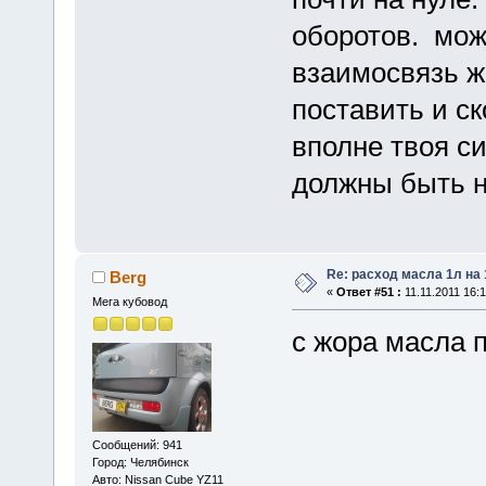
оборотов. може
взаимосвязь ж
поставить и ск
вполне твоя с
должны быть 
Re: расход масла 1л на
Berg
«
Ответ #51 :
11.11.2011 16:1
Мега кубовод
c жора масла 
Сообщений: 941
Город: Челябинск
Авто: Nissan Cube YZ11