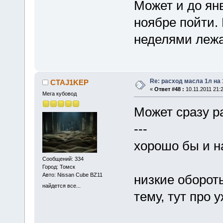
Может и до янв
ноябре пойти. 
неделями леж
Re: расход масла 1л на
CTAJ1KEP
«
Ответ #48 :
10.11.2011 21:2
Мега кубовод
Может сразу р
---
хорошо бы и на
Сообщений: 334
Город: Томск
Авто: Nissan Cube BZ11
низкие обороты
найдется все...
тему, тут про 