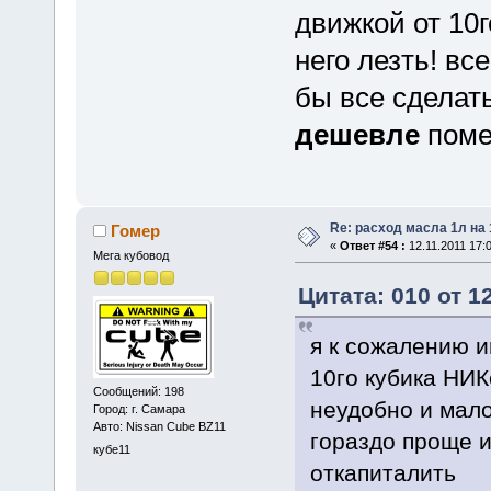
движкой от 10
него лезть! вс
бы все сделать
дешевле
поме
Re: расход масла 1л на
Гомер
«
Ответ #54 :
12.11.2011 17:0
Мега кубовод
Цитата: 010 от 1
я к сожалению и
10го кубика НИК
Сообщений: 198
неудобно и мало
Город: г. Самара
Авто: Nissan Cube BZ11
гораздо проще 
кубе11
откапиталить