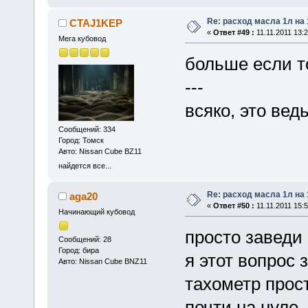
Re: расход масла 1л на
CTAJ1KEP
«
Ответ #49 :
11.11.2011 13:2
Мега кубовод
больше если то
---
всяко, это ве
Сообщений: 334
Город: Томск
Авто: Nissan Cube BZ11
найдется все...
Re: расход масла 1л на
aga20
«
Ответ #50 :
11.11.2011 15:5
Начинающий кубовод
просто заведи 
Сообщений: 28
Город: бира
я этот вопрос 
Авто: Nissan Cube BNZ11
тахометр прост
почти на нуле.