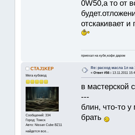
0W50,а то от в
будет.отложени
отскакивает и 
приехал на кубе,кофе даром
Re: расход масла 1л на
CTAJ1KEP
«
Ответ #56 :
13.11.2011 15:4
Мега кубовод
в мастерской 
---
блин, что-то у
брать
Сообщений: 334
Город: Томск
Авто: Nissan Cube BZ11
найдется все...