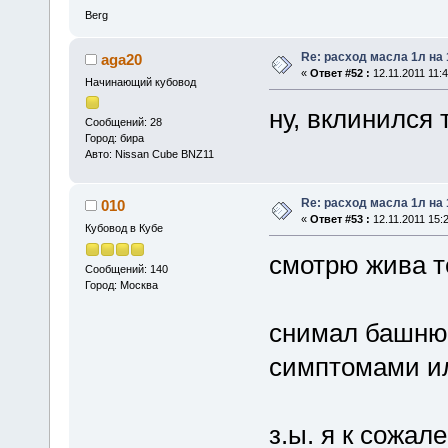
Berg
Re: расход масла 1л на
aga20
«
Ответ #52 :
12.11.2011 11:4
Начинающий кубовод
ну, вклинился 
Сообщений: 28
Город: бира
Авто: Nissan Cube BNZ11
Re: расход масла 1л на
010
«
Ответ #53 :
12.11.2011 15:2
Кубовод в Кубе
смотрю жива т
Сообщений: 140
Город: Москва
снимал башню 
симптомами ил
з.ы. я к сожа