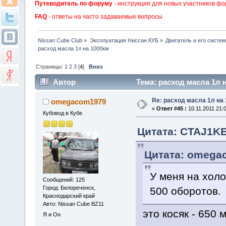
Путеводитель по форуму
- инструкция для новых участников фо
FAQ
- ответы на часто задаваемые вопросы
Nissan Cube Club
»
Эксплуатация Ниссан КУБ
»
Двигатель и его систе
расход масла 1л на 1000км
Страницы:
1
2
3
[
4
]
Вниз
Автор
Тема: расход масла 1л н
Re: расход масла 1л на
omegacom1979
«
Ответ #45 :
10.11.2011 21:0
Кубовод в Кубе
Цитата: CTAJ1KEP
Цитата: omegac
У меня на холо
Сообщений: 125
Город: Белореченск,
500 оборотов.
Краснодарский край
Авто: Nissan Cube BZ11
это косяк - 650
Я и Он