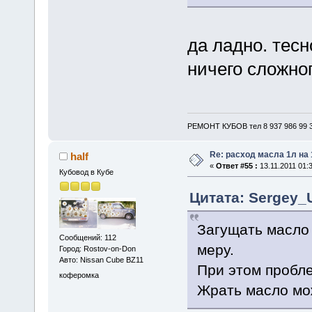
да ладно. тесн
ничего сложно
РЕМОНТ КУБОВ тел 8 937 986 99 3
Re: расход масла 1л на
half
«
Ответ #55 :
13.11.2011 01:3
Кубовод в Кубе
Цитата: Sergey_U
Загущать масло 
Сообщений: 112
меру.
Город: Rostov-on-Don
Авто: Nissan Cube BZ11
При этом пробле
коферомка
Жрать масло мож