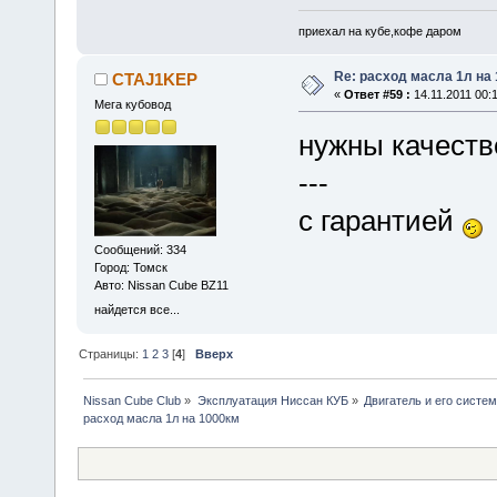
приехал на кубе,кофе даром
Re: расход масла 1л на
CTAJ1KEP
«
Ответ #59 :
14.11.2011 00:1
Мега кубовод
нужны качест
---
с гарантией
Сообщений: 334
Город: Томск
Авто: Nissan Cube BZ11
найдется все...
Страницы:
1
2
3
[
4
]
Вверх
Nissan Cube Club
»
Эксплуатация Ниссан КУБ
»
Двигатель и его систе
расход масла 1л на 1000км