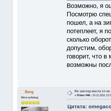
Возможно, я о
Посмотрю специ
пошел, а на з
потеплеет, я п
сколько оборот
допустим, обо
говорит, что в
возможны пос
Re: расход масла 1л на
Berg
«
Ответ #46 :
10.11.2011 21:0
Мега кубовод
Цитата: omegaco