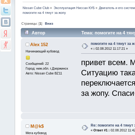
Nissan Cube Club
»
Эксплуатация Ниссан КУБ
»
Двигатель и его систе
помогите на 4 тянут за жопу
Страницы: [
1
]
Вниз
Автор
Тема: помогите на 4 тян
помогите на 4 тянут за 
Alex 152
«
:
02.08.2012 11:17:21 »
Начинающий кубовод
привет всем. М
Сообщений: 22
Город: ниж.обл. г.Дзержинск
Ситуацию такая
Авто: Nissan Cube BZ11
переключается 
за жопу. Спас
Re: помогите на 4 тянут
M@k$
«
Ответ #1 :
02.08.2012 11:42
Мега кубовод