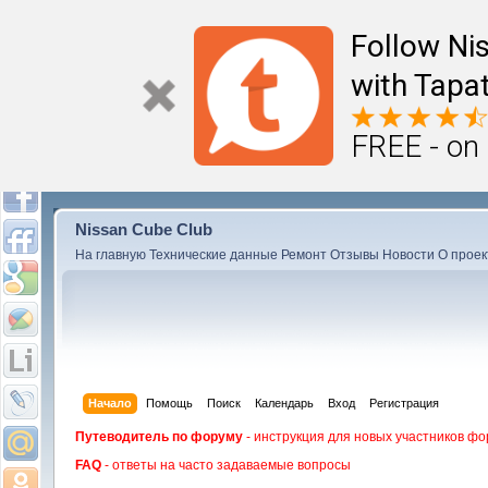
Follow Ni
with Tapat
FREE - on
Nissan Cube Club
На главную
Технические данные
Ремонт
Отзывы
Новости
О проек
Начало
Помощь
Поиск
Календарь
Вход
Регистрация
Путеводитель по форуму
- инструкция для новых участников фо
FAQ
- ответы на часто задаваемые вопросы