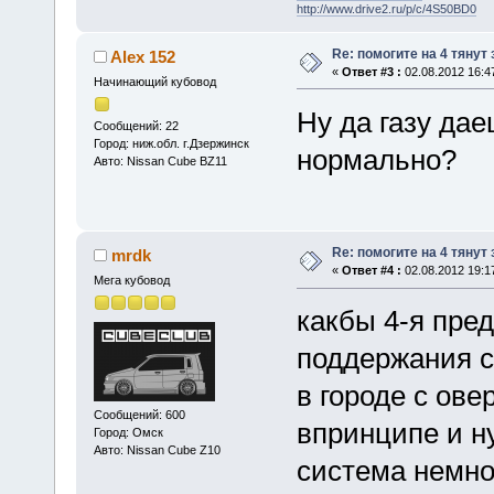
http://www.drive2.ru/p/c/4S50BD0
Re: помогите на 4 тянут
Alex 152
«
Ответ #3 :
02.08.2012 16:4
Начинающий кубовод
Ну да газу дае
Сообщений: 22
Город: ниж.обл. г.Дзержинск
нормально?
Авто: Nissan Cube BZ11
Re: помогите на 4 тянут
mrdk
«
Ответ #4 :
02.08.2012 19:1
Мега кубовод
какбы 4-я пред
поддержания с
в городе с ове
Сообщений: 600
впринципе и ну
Город: Омск
Авто: Nissan Cube Z10
система немног