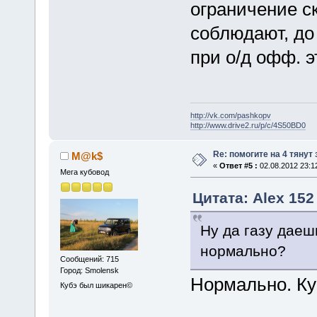
ограничение ск
соблюдают, до 
при о/д офф. э
http://vk.com/pashkopv
http://www.drive2.ru/p/c/4S50BD0
Re: помогите на 4 тянут
M@k$
«
Ответ #5 :
02.08.2012 23:1
Мега кубовод
Цитата: Alex 152
Ну да газу даеш
нормально?
Сообщений: 715
Город: Smolensk
Нормально. Ку
Кубэ был шикарен©