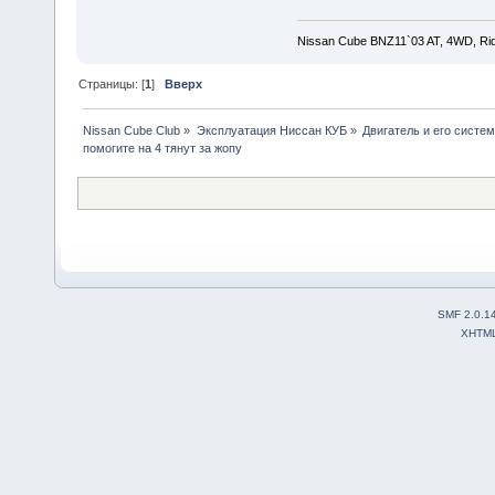
Nissan Cube BNZ11`03 AT, 4WD, Rid
Страницы: [
1
]
Вверх
Nissan Cube Club
»
Эксплуатация Ниссан КУБ
»
Двигатель и его систе
помогите на 4 тянут за жопу
SMF 2.0.1
XHTM