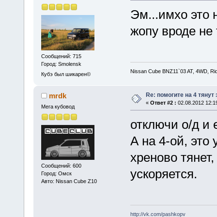
Эм...имхо это
жопу вроде не 
Сообщений: 715
Город: Smolensk
Nissan Cube BNZ11`03 AT, 4WD, Rid
Кубэ был шикарен©
Re: помогите на 4 тянут
mrdk
«
Ответ #2 :
02.08.2012 12:1
Мега кубовод
отключи о/д и 
А на 4-ой, это
хреново тянет,
Сообщений: 600
ускоряется.
Город: Омск
Авто: Nissan Cube Z10
http://vk.com/pashkopv