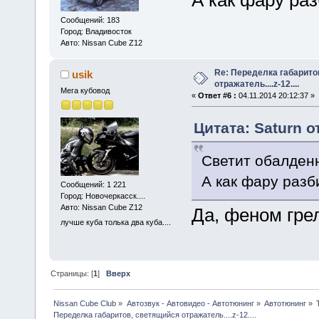
А как фару ра
Сообщений: 183
Город: Владивосток
Авто: Nissan Cube Z12
Re: Переделка габарито
usik
отражатель....z-12....
Мега кубовод
«
Ответ #6 :
04.11.2014 20:12:37 »
Цитата: Saturn о
Светит обалде
А как фару разб
Сообщений: 1 221
Город: Новочеркасск....
Авто: Nissan Cube Z12
Да, феном грел
лучше куба толька два куба....
Страницы: [
1
]
Вверх
Nissan Cube Club
»
Автозвук - Автовидео - Автотюнинг
»
Автотюнинг
»
Переделка габаритов, светящийся отражатель....z-12....