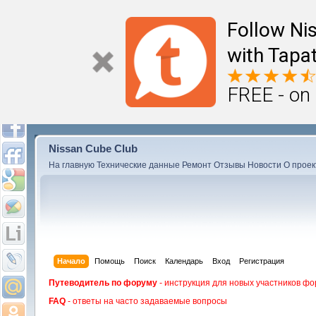
Follow Ni
with Tapat
FREE - on
Nissan Cube Club
На главную
Технические данные
Ремонт
Отзывы
Новости
О проек
Начало
Помощь
Поиск
Календарь
Вход
Регистрация
Путеводитель по форуму
- инструкция для новых участников фо
FAQ
- ответы на часто задаваемые вопросы