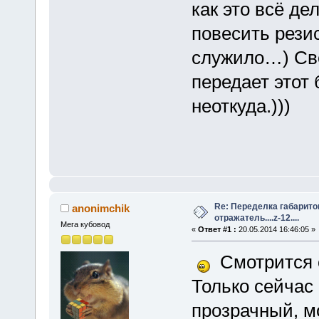
как это всё де
повесить резис
служило…) Све
передает этот
неоткуда.)))
Re: Переделка габарито
anonimchik
отражатель....z-12....
Мега кубовод
«
Ответ #1 :
20.05.2014 16:46:05 »
Смотрится 
Только сейчас
прозрачный, м