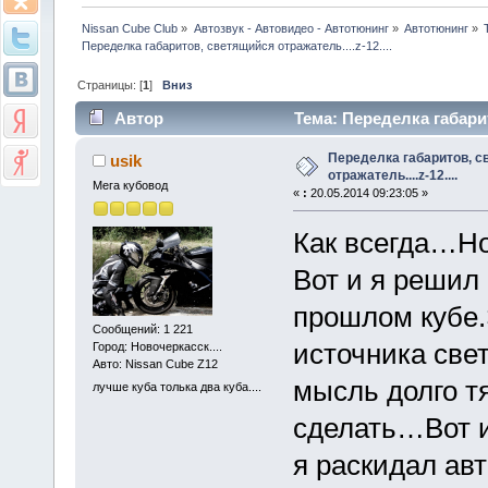
Nissan Cube Club
»
Автозвук - Автовидео - Автотюнинг
»
Автотюнинг
»
Переделка габаритов, светящийся отражатель....z-12....
Страницы: [
1
]
Вниз
Автор
Тема: Переделка габарит
Переделка габаритов, с
usik
отражатель....z-12....
Мега кубовод
«
:
20.05.2014 09:23:05 »
Как всегда…Но
Вот и я решил 
прошлом кубе.
Сообщений: 1 221
источника све
Город: Новочеркасск....
Авто: Nissan Cube Z12
мысль долго тя
лучше куба толька два куба....
сделать…Вот и
я раскидал авт