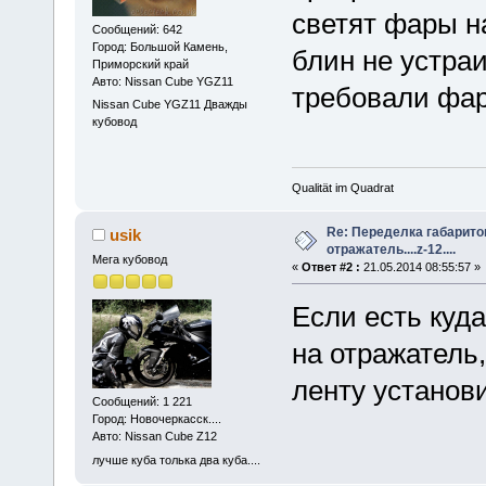
светят фары н
Сообщений: 642
Город: Большой Камень,
блин не устраи
Приморский край
Авто: Nissan Cube YGZ11
требовали фар
Nissan Cube YGZ11 Дважды
кубовод
Qualität im Quadrat
Re: Переделка габарито
usik
отражатель....z-12....
Мега кубовод
«
Ответ #2 :
21.05.2014 08:55:57 »
Если есть куда
на отражатель
ленту установи
Сообщений: 1 221
Город: Новочеркасск....
Авто: Nissan Cube Z12
лучше куба толька два куба....