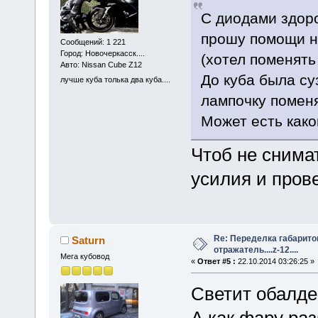
С диодами здоро
прошу помощи н
Сообщений: 1 221
Город: Новочеркасск....
(хотел поменять
Авто: Nissan Cube Z12
До куба была су
лучше куба толька два куба....
лампочку помен
Может есть како
Чтоб не снима
усилия и пров
Re: Переделка габарито
Saturn
отражатель....z-12....
Мега кубовод
«
Ответ #5 :
22.10.2014 03:26:25 »
Светит обалд