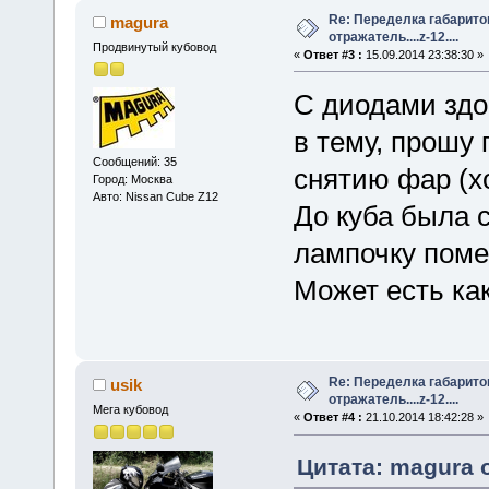
Re: Переделка габарито
magura
отражатель....z-12....
Продвинутый кубовод
«
Ответ #3 :
15.09.2014 23:38:30 »
С диодами здо
в тему, прошу
Сообщений: 35
снятию фар (х
Город: Москва
Авто: Nissan Cube Z12
До куба была 
лампочку поме
Может есть ка
Re: Переделка габарито
usik
отражатель....z-12....
Мега кубовод
«
Ответ #4 :
21.10.2014 18:42:28 »
Цитата: magura о