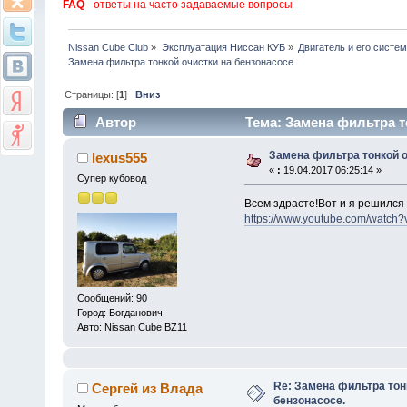
FAQ
- ответы на часто задаваемые вопросы
Nissan Cube Club
»
Эксплуатация Ниссан КУБ
»
Двигатель и его систе
Замена фильтра тонкой очистки на бензонасосе.
Страницы: [
1
]
Вниз
Автор
Тема: Замена фильтра то
Замена фильтра тонкой о
lexus555
«
:
19.04.2017 06:25:14 »
Супер кубовод
Всем здрасте!Вот и я решился
https://www.youtube.com/watc
Сообщений: 90
Город: Богданович
Авто: Nissan Cube BZ11
Re: Замена фильтра тон
Сергей из Влада
бензонасосе.