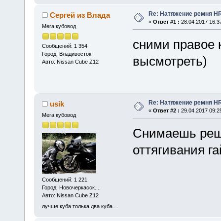
Re: Натяжение ремня H
Сергей из Влада
«
Ответ #1 :
28.04.2017 16:3
Мега кубовод
сними правое 
Сообщений: 1 354
Город: Владивосток
высмотреть)
Авто: Nissan Cube Z12
Re: Натяжение ремня H
usik
«
Ответ #2 :
29.04.2017 09:2
Мега кубовод
Снимаешь реше
оттягивания га
Сообщений: 1 221
Город: Новочеркасск....
Авто: Nissan Cube Z12
лучше куба толька два куба....