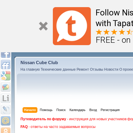
Follow Ni
with Tapat
FREE - on
Nissan Cube Club
На главную
Технические данные
Ремонт
Отзывы
Новости
О проек
Начало
Помощь
Поиск
Календарь
Вход
Регистрация
Путеводитель по форуму
- инструкция для новых участников фо
FAQ
- ответы на часто задаваемые вопросы