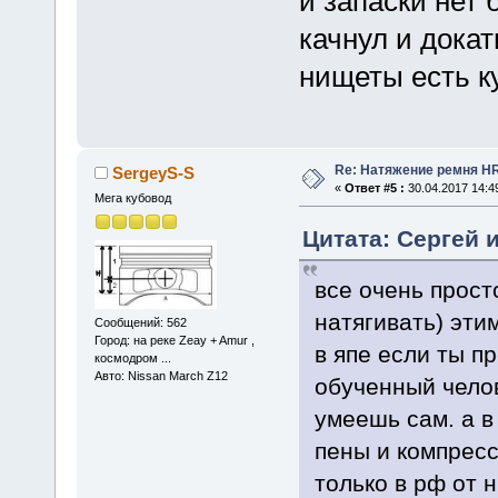
и запаски нет
качнул и докат
нищеты есть к
Re: Натяжение ремня H
SergeyS-S
«
Ответ #5 :
30.04.2017 14:4
Мега кубовод
Цитата: Сергей и
все очень прост
натягивать) эти
Сообщений: 562
Город: на реке Zeay + Amur ,
в япе если ты п
космодром ...
Авто: Nissan March Z12
обученный челов
умеешь сам. а в
пены и компресс
только в рф от 