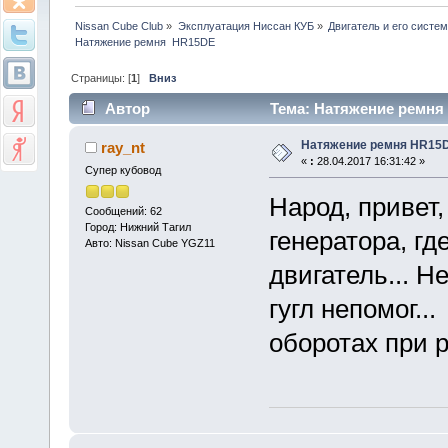
Nissan Cube Club
»
Эксплуатация Ниссан КУБ
»
Двигатель и его систе
Натяжение ремня  HR15DE
Страницы: [
1
]
Вниз
Автор
Тема: Натяжение ремня 
Натяжение ремня HR15
ray_nt
«
:
28.04.2017 16:31:42 »
Супер кубовод
Народ, привет
Сообщений: 62
Город: Нижний Тагил
генератора, г
Авто: Nissan Cube YGZ11
двигатель... Н
гугл непомог..
оборотах при р