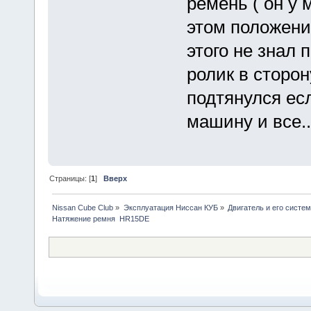
ремень ( он у 
этом положении
этого не знал 
ролик в сторон
подтянулся ес
машину и все..
Страницы: [
1
]
Вверх
Nissan Cube Club
»
Эксплуатация Ниссан КУБ
»
Двигатель и его систе
Натяжение ремня  HR15DE