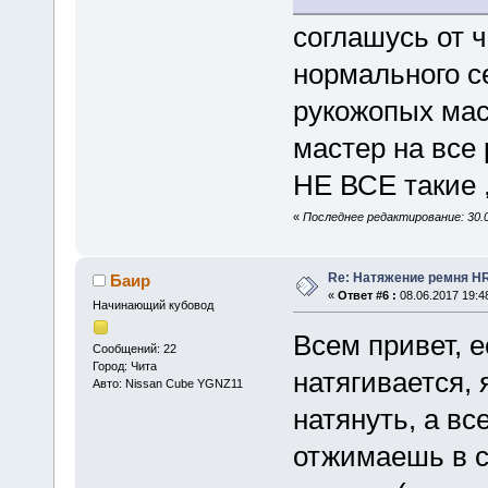
cоглашусь от ч
нормального с
рукожопых мас
мастер на все
НЕ ВСЕ такие ,
«
Последнее редактирование: 30.0
Re: Натяжение ремня H
Баир
«
Ответ #6 :
08.06.2017 19:4
Начинающий кубовод
Всем привет, 
Сообщений: 22
Город: Чита
натягивается,
Авто: Nissan Cube YGNZ11
натянуть, а вс
отжимаешь в 