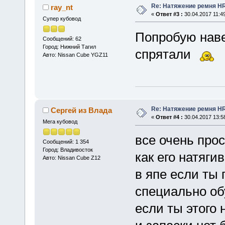
Re: Натяжение ремня H
ray_nt
«
Ответ #3 :
30.04.2017 11:49
Супер кубовод
Попробую наве
Сообщений: 62
Город: Нижний Тагил
спрятали
Авто: Nissan Cube YGZ11
Re: Натяжение ремня H
Сергей из Влада
«
Ответ #4 :
30.04.2017 13:5
Мега кубовод
все очень про
Сообщений: 1 354
Город: Владивосток
как его натяги
Авто: Nissan Cube Z12
в япе если ты 
специально об
если ты этого