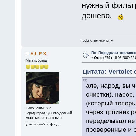
нужный фильтр
дешево.
fucking fuel economy
Re: Переделка топливно
A.L.E.X.
«
Ответ #29 :
18.03.2009 22:
Мега кубовод
Цитата: Vertolet 
але, народ, вы ч
очистки), насос
(который теперь
Сообщений: 382
через тройник ра
Город: город Кунцево далекий
Авто: Nissan Cube BZ11
переделывал не 
у меня вообще форд
проверенные и 