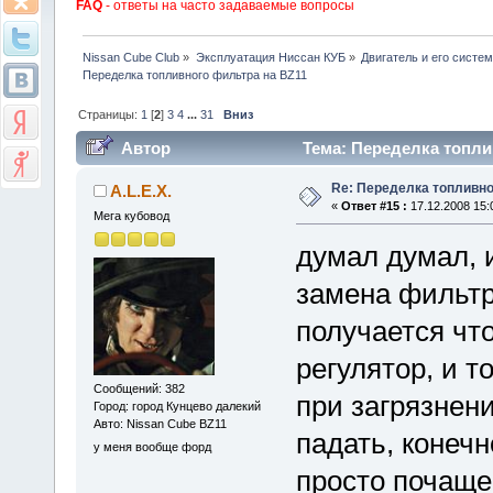
FAQ
- ответы на часто задаваемые вопросы
Nissan Cube Club
»
Эксплуатация Ниссан КУБ
»
Двигатель и его систе
Переделка топливного фильтра на BZ11
Страницы:
1
[
2
]
3
4
...
31
Вниз
Автор
Тема: Переделка топли
Re: Переделка топливно
A.L.E.X.
«
Ответ #15 :
17.12.2008 15:
Мега кубовод
думал думал, и
замена фильтр
получается чт
регулятор, и т
Сообщений: 382
при загрязнен
Город: город Кунцево далекий
Авто: Nissan Cube BZ11
падать, конеч
у меня вообще форд
просто почаще