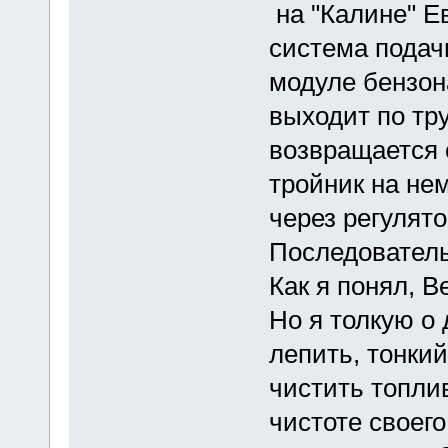
на "Калине" Е
система подач
модуле бензон
выходит по тр
возвращается 
тройник на не
через регулято
Последователь
Как я понял, В
Но я толкую о 
лепить, тонки
чистить топли
чистоте своег