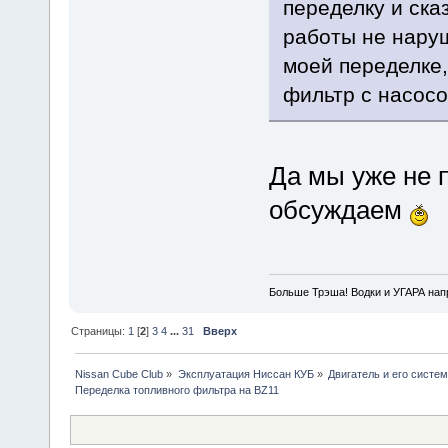
переделку и ска
работы не наруш
моей переделке,
фильтр с насос
Да мы уже не 
обсуждаем
Больше Трэша! Водки и УГАРА на
Страницы:
1
[
2
]
3
4
...
31
Вверх
Nissan Cube Club
»
Эксплуатация Ниссан КУБ
»
Двигатель и его систе
Переделка топливного фильтра на BZ11