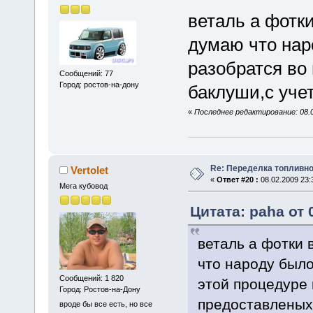
веталь а фотк
думаю что нар
разобратся во
Сообщений: 77
Город: ростов-на-дону
баклуши,с уче
«
Последнее редактирование: 08.0
Re: Переделка топливно
Vertolet
«
Ответ #20 :
08.02.2009 23:
Мега кубовод
Цитата: paha от 
веталь а фотки 
что народу был
Сообщений: 1 820
этой процедуре 
Город: Ростов-на-Дону
предоставленых
вроде бы все есть, но все