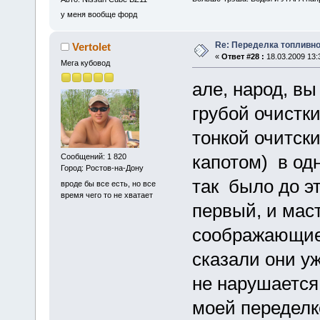
у меня вообще форд
Re: Переделка топливно
Vertolet
«
Ответ #28 :
18.03.2009 13:
Мега кубовод
але, народ, вы
грубой очистки
тонкой очитски
капотом) в од
Сообщений: 1 820
Город: Ростов-на-Дону
так было до эт
вроде бы все есть, но все
время чего то не хватает
первый, и мас
соображающие
сказали они уж
не нарушается 
моей переделке