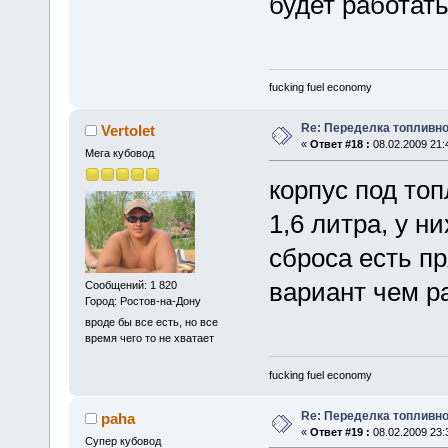
будет работат
fucking fuel economy
Re: Переделка топливно
Vertolet
«
Ответ #18 :
08.02.2009 21:
Мега кубовод
корпус под то
1,6 литра, у н
сброса есть пр
вариант чем р
Сообщений: 1 820
Город: Ростов-на-Дону
вроде бы все есть, но все
время чего то не хватает
fucking fuel economy
Re: Переделка топливно
paha
«
Ответ #19 :
08.02.2009 23:
Супер кубовод