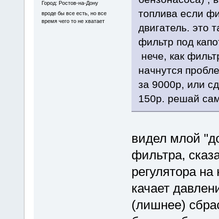
Город: Ростов-на-Дону
топлива если фи
вроде бы все есть, но все
время чего то не хватает
двигатель. это т
фильтр под капо
нече, как фильтр
начнутся пробле
за 9000р, или сд
150р. решай са
видел млой "д
фильтра, сказа
регулятора на 
качает давлен
(лишнее) сбрас