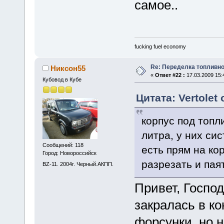
самое..
fucking fuel economy
Re: Переделка топливно
Никсон55
«
Ответ #22 :
17.03.2009 15:
Кубовод в Кубе
Цитата: Vertolet 
корпус под топл
литра, у них си
Сообщений: 118
есть прям на ко
Город: Новороссийск
разрезать и пая
BZ-11. 2004г. Черный.АКПП.
Привет, Госпо
закралась в к
форсунки, но н