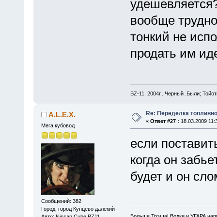
удешевляется?
вообще трудно
тонкий не исп
продать им иде
BZ-11. 2004г.. Черный .Были; Той
Re: Переделка топливно
A.L.E.X.
«
Ответ #27 :
18.03.2009 11:
Мега кубовод
если поставит
когда он забье
будет и он сло
Сообщений: 382
Город: город Кунцево далекий
Больше Трэша! Водки и УГАРА на
Авто: Nissan Cube BZ11