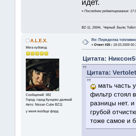
идет.
«
Последнее редактирование: 17.03
BZ-11. 2004г.. Черный .Были; Той
Re: Переделка топливно
A.L.E.X.
«
Ответ #25 :
18.03.2009 00:
Мега кубовод
Цитата: Никсон55
Цитата: Vertole
мать часть у
фильтр стоял в
Сообщений: 382
Город: город Кунцево далекий
разницы нет. и
Авто: Nissan Cube BZ11
грубой отчистк
у меня вообще форд
тоже самое и 