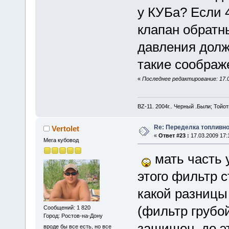
у КУБа? Если 4
клапан обратн
давления долж
такие соображе
«
Последнее редактирование: 17.03
BZ-11. 2004г.. Черный .Были; Той
Re: Переделка топливно
Vertolet
«
Ответ #23 :
17.03.2009 17:
Мега кубовод
мать часть у
этого фильтр с
какой разницы 
(фильтр грубой
Сообщений: 1 820
Город: Ростов-на-Дону
защищен. до э
вроде бы все есть, но все