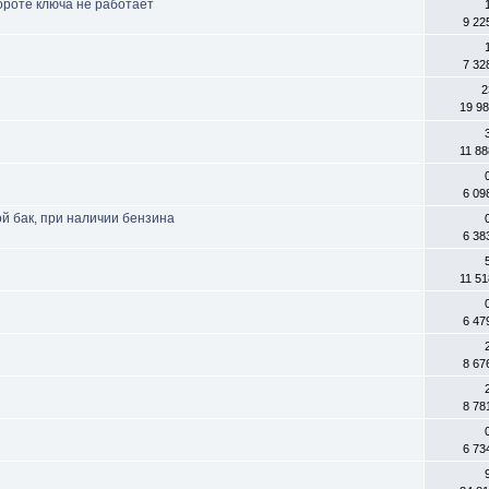
ороте ключа не работает
9 22
7 32
2
19 9
11 8
6 09
ой бак, при наличии бензина
6 38
11 5
6 47
8 67
8 78
6 73