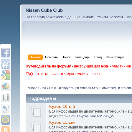
Nissan Cube Club
На главную
Технические данные
Ремонт
Отзывы
Новости
О пр
Начало
Помощь
Поиск
Календарь
Вход
Регистрация
Путеводитель по форуму
- инструкция для новых участников
FAQ
- ответы на часто задаваемые вопросы
Nissan Cube Club
»
Эксплуатация Ниссан КУБ
»
Двигатель и его си
Подразделы
Кузов 10-ый
Вся информация по двигателям автомобилей в 
Модераторы:
DAN
,
Laxycan
,
tonn132
,
Alex_22
Кузов 11-ый
Вся информация по двигателям автомобилей в 
Модераторы:
DAN
,
Laxycan
,
tonn132
,
Alex_22