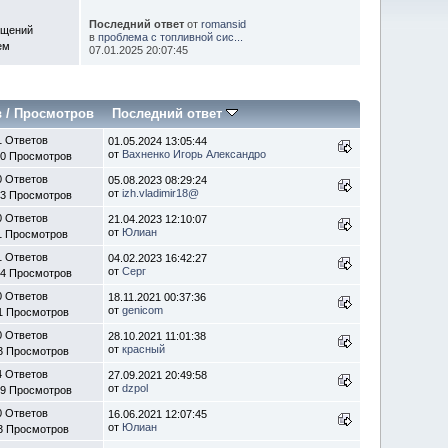
Последний ответ
от
romansid
бщений
в
проблема с топливной сис...
ем
07.01.2025 20:07:45
в
/
Просмотров
Последний ответ
1 Ответов
01.05.2024 13:05:44
от
Вахненко Игорь Александро
70 Просмотров
0 Ответов
05.08.2023 08:29:24
от
izh.vladimir18@
33 Просмотров
0 Ответов
21.04.2023 12:10:07
от
Юлиан
1 Просмотров
1 Ответов
04.02.2023 16:42:27
от
Серг
34 Просмотров
0 Ответов
18.11.2021 00:37:36
от
genicom
1 Просмотров
0 Ответов
28.10.2021 11:01:38
от
красный
3 Просмотров
4 Ответов
27.09.2021 20:49:58
от
dzpol
59 Просмотров
0 Ответов
16.06.2021 12:07:45
от
Юлиан
3 Просмотров