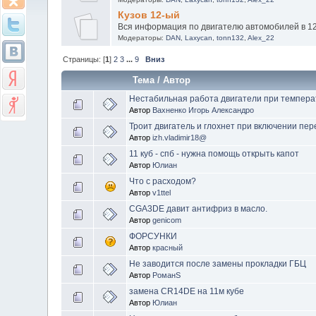
Кузов 12-ый
Вся информация по двигателю автомобилей в 12
Модераторы:
DAN
,
Laxycan
,
tonn132
,
Alex_22
Страницы: [
1
]
2
3
...
9
Вниз
Тема
/
Автор
Нестабильная работа двигатели при температ
Автор
Вахненко Игорь Александро
Троит двигатель и глохнет при включении пе
Автор
izh.vladimir18@
11 куб - спб - нужна помощь открыть капот
Автор
Юлиан
Что с расходом?
Автор
v1ttel
CGA3DE давит антифриз в масло.
Автор
genicom
ФОРСУНКИ
Автор
красный
Не заводится после замены прокладки ГБЦ
Автор
РоманS
замена CR14DE на 11м кубе
Автор
Юлиан