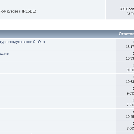
309 Соо
-ом кузове (HR15DE)
23 Т
Ответо
уре воздуха выше 0...О_о
13 1
редачи
10 3
9 61
10 6
9 03
7 21
10 4
7 60