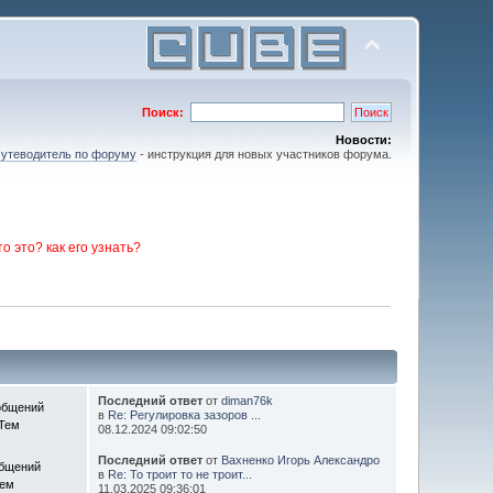
Поиск:
Новости:
утеводитель по форуму
- инструкция для новых участников форума.
то это? как его узнать?
Последний ответ
от
diman76k
общений
в
Re: Регулировка зазоров ...
 Тем
08.12.2024 09:02:50
Последний ответ
от
Вахненко Игорь Александро
общений
в
Re: То троит то не троит...
Тем
11.03.2025 09:36:01