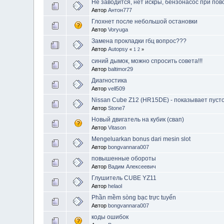
Не заводится, нет искры, бензонасос при пов
Автор
Антон777
Глохнет после небольшой остановки
Автор
Voryuga
Замена прокладки гбц вопрос???
Автор
Autopsy
«
1
2
»
синий дымок, можно спросить совета!!!
Автор
baltimor29
Диагностика
Автор
vell509
Nissan Cube Z12 (HR15DE) - показывает пуст
Автор
Stone7
Новый двигатель на кубик (свап)
Автор
Vitason
Mengeluarkan bonus dari mesin slot
Автор
bongvannara007
повышенные обороты
Автор
Вадим Алексеевич
Глушитель CUBE YZ11
Автор
helaol
Phần mềm sòng bạc trực tuyến
Автор
bongvannara007
коды ошибок