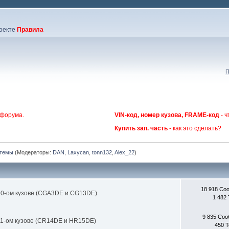
оекте
Правила
П
 форума.
VIN-код, номер кузова, FRAME-код
- ч
Купить зап. часть
- как это сделать?
стемы
(Модераторы:
DAN
,
Laxycan
,
tonn132
,
Alex_22
)
18 918 Со
10-ом кузове (CGA3DE и CG13DE)
1 482
9 835 Со
11-ом кузове (CR14DE и HR15DE)
450 