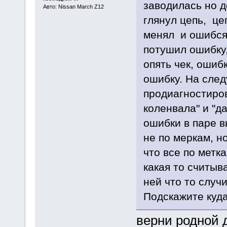
заводилась но д
Авто: Nissan March Z12
глянул цепь, це
менял и ошибся 
потушил ошибку,
опять чек, ошибк
ошибку. На след
продиагностиро
коленвала" и "да
ошибки в паре в
не по меркам, н
что все по метка
какая то считыв
ней что то случ
Подскажите куда
верни родной д