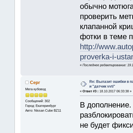
обычно мотюгае
проверить мет
клапанной криш
фотки в теме п
http://www.auto
proverka-i-usta
«
Последнее редактирование: 19.1
Re: Вылазит ошибки в п
Серг
и "датчик vvti"
Мега кубовод
«
Ответ #3 :
18.10.2017 06:33:38 »
Сообщений: 302
В дополнение.
Город: Екатеринбург
Авто: Nissan Cube BZ11
разблокироват
не будет фикс