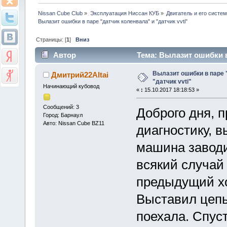
Nissan Cube Club
»
Эксплуатация Ниссан КУБ
»
Двигатель и его систе
Вылазит ошибки в паре "датчик коленвала" и "датчик vvti"
Страницы: [
1
]
Вниз
Автор
Тема: Вылазит ошибки в 
раз)
Вылазит ошибки в паре 
Дмитрий22Altai
"датчик vvti"
Начинающий кубовод
«
:
15.10.2017 18:18:53 »
Сообщений: 3
Доброго дня, п
Город: Барнаул
Авто: Nissan Cube BZ11
диагностику, в
машина заводи
всякий случай 
предыдущий хо
Выставил цепь
поехала. Спуст