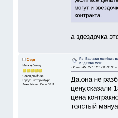
могут и звездоч
контракта.
а здездочка эт
Re: Вылазит ошибки в п
Серг
и "датчик vvti"
Мега кубовод
«
Ответ #5 :
22.10.2017 05:36:30 »
Сообщений: 302
Да,она не разб
Город: Екатеринбург
Авто: Nissan Cube BZ11
цену,сказали 1
цена контракно
толстый мануа