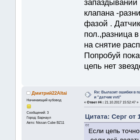
запаздывании 
клапана -разн
фазой . Датчик
пол.,разница 
на снятие расп
Попробуй пока
цепь нет звезд
Re: Вылазит ошибки в п
Дмитрий22Altai
и "датчик vvti"
Начинающий кубовод
«
Ответ #4 :
21.10.2017 15:52:47 »
Сообщений: 3
Цитата: Серг от 
Город: Барнаул
Авто: Nissan Cube BZ11
Если цепь точно
,если всё делат