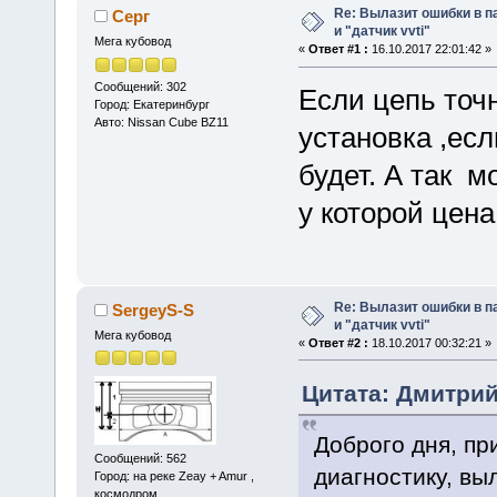
Re: Вылазит ошибки в п
Серг
и "датчик vvti"
Мега кубовод
«
Ответ #1 :
16.10.2017 22:01:42 »
Сообщений: 302
Если цепь точ
Город: Екатеринбург
Авто: Nissan Cube BZ11
установка ,ес
будет. А так м
у которой цена
Re: Вылазит ошибки в п
SergeyS-S
и "датчик vvti"
Мега кубовод
«
Ответ #2 :
18.10.2017 00:32:21 »
Цитата: Дмитрий2
Доброго дня, пр
Сообщений: 562
диагностику, вы
Город: на реке Zeay + Amur ,
космодром ...