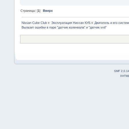
Страницы: [
1
]
Вверх
Nissan Cube Club
»
Эксплуатация Ниссан КУБ
»
Двигатель и его систе
Вылазит ошибки в паре "датчик коленвала" и "датчик vvti"
SMF 2.0.1
XHTM