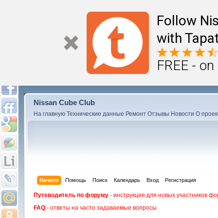
Follow Ni
with Tapat
FREE - on
Nissan Cube Club
На главную
Технические данные
Ремонт
Отзывы
Новости
О проек
Начало
Помощь
Поиск
Календарь
Вход
Регистрация
Путеводитель по форуму
- инструкция для новых участников фо
FAQ
- ответы на часто задаваемые вопросы