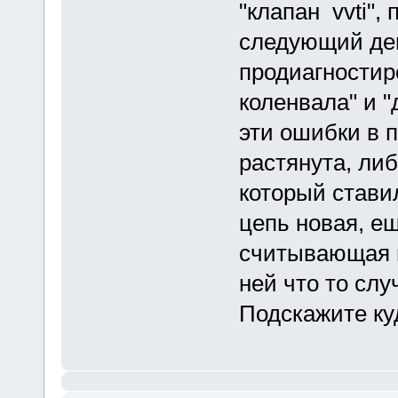
"клапан vvti",
следующий ден
продиагностир
коленвала" и "
эти ошибки в п
растянута, либ
который ставил
цепь новая, ещ
считывающая ш
ней что то слу
Подскажите ку