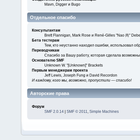
Mavn, Digger и Bugo
Отдельное спасибо
Консультантам
Brett Flannigan, Mark Rose и René-Gilles "Nao 尚" Debe
Бета тестерам
Тем, кто неустанно находил ошибки, использовал обр
Переводчикам
Спасибо за Вашу работу, которая сделала возможны
Основателю SMF
Unknown W. "[Unknown]" Brackets
Первым менеджерам проекта
Jeff Lewis, Joseph Fung и David Recordon
И каждому, кого мы, возможно, пропустили — спасибо!
Авторские права
Форум
SMF 2.0.14
|
SMF © 2011
,
Simple Machines