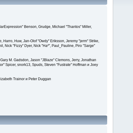
larExpression" Benson, Grudge, Michael "Thantos" Miller,
e, Harro, Huw, Jan-Olof "Owdy" Eriksson, Jeremy "jerm" Strike,
il, Nick "Fizzy" Dyer, Nick "Ha²", Paul_Pauline, Piro "Sarge"
 Gary M. Gadsdon, Jason "JBlaze" Clemons, Jerry, Jonathan
or" Spicer, snork13, Spuds, Steven "Fustrate" Hoffman и Joey
lizabeth Trainor и Peter Duggan