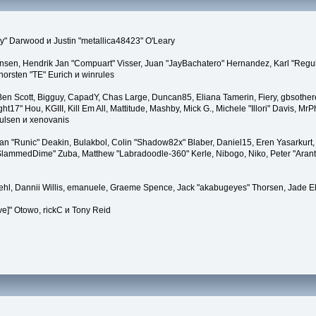
" Darwood и Justin "metallica48423" O'Leary
tiansen, Hendrik Jan "Compuart" Visser, Juan "JayBachatero" Hernandez, Karl "Regu
horsten "TE" Eurich и winrules
, Ben Scott, Bigguy, CapadY, Chas Large, Duncan85, Eliana Tamerin, Fiery, gbsother
17" Hou, KGIII, Kill Em All, Mattitude, Mashby, Mick G., Michele "Illori" Davis, MrPh
ulsen и xenovanis
 "Runic" Deakin, Bulakbol, Colin "Shadow82x" Blaber, Daniel15, Eren Yasarkurt,
 "SlammedDime" Zuba, Matthew "Labradoodle-360" Kerle, Nibogo, Niko, Peter "Arant
iehl, Dannii Willis, emanuele, Graeme Spence, Jack "akabugeyes" Thorsen, Jade E
ve]" Otowo, rickC и Tony Reid