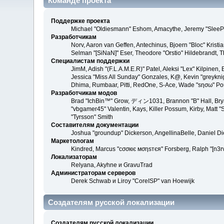
Команде проекта
Поддержке проекта
Michael "Oldiesmann" Eshom, Amacythe, Jeremy "SleePy
Разработчикам
Norv, Aaron van Geffen, Antechinus, Bjoern "Bloc" Kris
Selman "[SiNaN]" Eser, Theodore "Orstio" Hildebrandt, T
Специалистам поддержки
JimM, Adish "(F.L.A.M.E.R)" Patel, Aleksi "Lex" Kilpinen
Jessica "Miss All Sunday" Gonzales, K@, Kevin "greyknight
Dhima, Rumbaar, Pitti, RedOne, S-Ace, Wade "sησω" Po
Разработчикам модов
Brad "IchBin™" Grow, ディン1031, Brannon "B" Hall, Bryan
"vbgamer45" Valentin, Kays, Killer Possum, Kirby, Matt
"Tyrsson" Smith
Составителям документации
Joshua "groundup" Dickerson, AngellinaBelle, Daniel D
Маркетологам
Kindred, Marcus "cσσкιє мσηѕтєя" Forsberg, Ralph "[n3r
Локализаторам
Relyana, Akyhne и GravuTrad
Администраторам серверов
Derek Schwab и Liroy "CoreISP" van Hoewijk
Создателям русской локализации
Создателям русской локализации