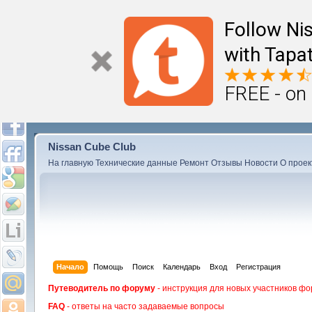
Follow Ni
with Tapat
FREE - on
Nissan Cube Club
На главную
Технические данные
Ремонт
Отзывы
Новости
О проек
Начало
Помощь
Поиск
Календарь
Вход
Регистрация
Путеводитель по форуму
- инструкция для новых участников фо
FAQ
- ответы на часто задаваемые вопросы