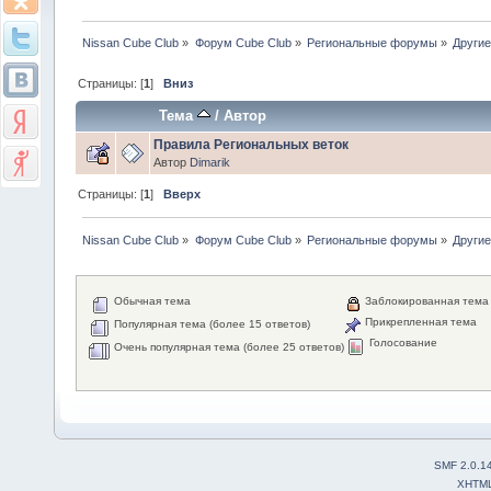
Nissan Cube Club
»
Форум Cube Club
»
Региональные форумы
»
Другие
Страницы: [
1
]
Вниз
Тема
/
Автор
Правила Региональных веток
Автор
Dimarik
Страницы: [
1
]
Вверх
Nissan Cube Club
»
Форум Cube Club
»
Региональные форумы
»
Другие
Обычная тема
Заблокированная тема
Прикрепленная тема
Популярная тема (более 15 ответов)
Голосование
Очень популярная тема (более 25 ответов)
SMF 2.0.1
XHTM