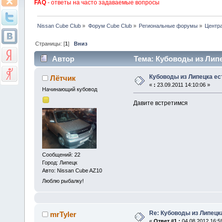
FAQ
- ответы на часто задаваемые вопросы
Nissan Cube Club
»
Форум Cube Club
»
Региональные форумы
»
Центр
Страницы: [
1
]
Вниз
Автор
Тема: Кубоводы из Липе
Кубоводы из Липецка ес
Лётчик
«
:
23.09.2011 14:10:06 »
Начинающий кубовод
Давите встретимся
Сообщений: 22
Город: Липецк
Авто: Nissan Cube AZ10
Люблю рыбалку!
Re: Кубоводы из Липецк
mrTyler
«
Ответ #1 :
04.08.2012 16:5