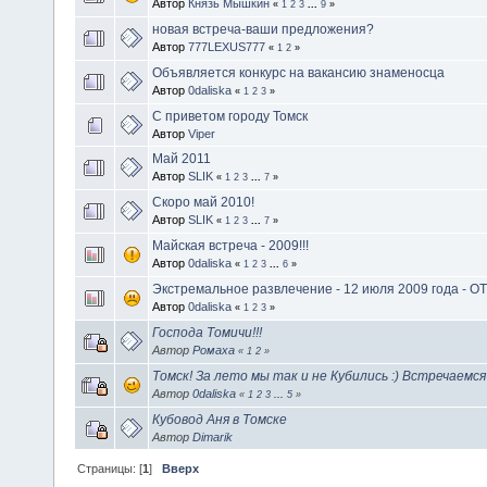
Автор
Князь Мышкин
«
1
2
3
...
9
»
новая встреча-ваши предложения?
Автор
777LEXUS777
«
1
2
»
Объявляется конкурс на вакансию знаменосца
Автор
0daliska
«
1
2
3
»
С приветом городу Томск
Автор
Viper
Май 2011
Автор
SLIK
«
1
2
3
...
7
»
Скоро май 2010!
Автор
SLIK
«
1
2
3
...
7
»
Майская встреча - 2009!!!
Автор
0daliska
«
1
2
3
...
6
»
Экстремальное развлечение - 12 июля 2009 года - 
Автор
0daliska
«
1
2
3
»
Господа Томичи!!!
Автор
Ромаха
«
1
2
»
Томск! За лето мы так и не Кубились :) Встречаемся
Автор
0daliska
«
1
2
3
...
5
»
Кубовод Аня в Томске
Автор
Dimarik
Страницы: [
1
]
Вверх