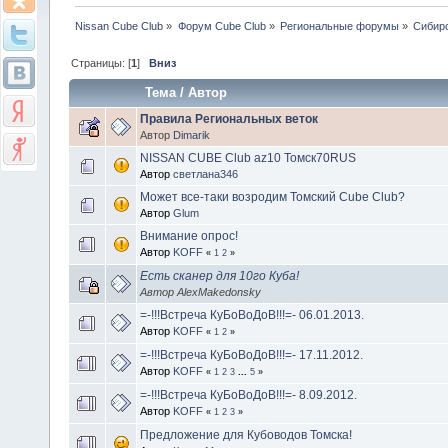
Nissan Cube Club
»
Форум Cube Club
»
Региональные форумы
»
Сибир
Страницы: [
1
]
Вниз
Тема
/
Автор
Правила Региональных веток
Автор
Dimarik
NISSAN CUBE Club az10 Томск70RUS
Автор
светлана346
Может все-таки возродим Томский Cube Club?
Автор
Glum
Внимание опрос!
Автор
KOFF
«
1
2
»
Есть сканер для 10го Куба!
Автор AlexMakedonsky
=-!!!Встреча КуБоВоДоВ!!!=- 06.01.2013.
Автор
KOFF
«
1
2
»
=-!!!Встреча КуБоВоДоВ!!!=- 17.11.2012.
Автор
KOFF
«
1
2
3
...
5
»
=-!!!Встреча КуБоВоДоВ!!!=- 8.09.2012.
Автор
KOFF
«
1
2
3
»
Предложение для Кубоводов Томска!