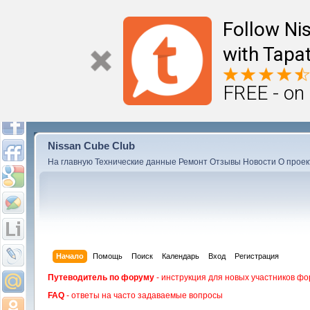
Follow Ni
with Tapat
FREE - on
Nissan Cube Club
На главную
Технические данные
Ремонт
Отзывы
Новости
О проек
Начало
Помощь
Поиск
Календарь
Вход
Регистрация
Путеводитель по форуму
- инструкция для новых участников фо
FAQ
- ответы на часто задаваемые вопросы