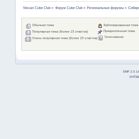
Nissan Cube Club
»
Форум Cube Club
»
Региональные форумы
»
Сибир
Обычная тема
Заблокированная тема
Прикрепленная тема
Популярная тема (более 15 ответов)
Голосование
Очень популярная тема (более 25 ответов)
SMF 2.0.1
XHTM