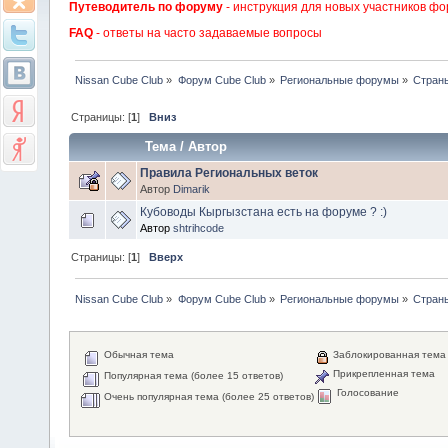
Путеводитель по форуму
- инструкция для новых участников фо
FAQ
- ответы на часто задаваемые вопросы
Nissan Cube Club
»
Форум Cube Club
»
Региональные форумы
»
Стран
Страницы: [
1
]
Вниз
Тема
/
Автор
Правила Региональных веток
Автор
Dimarik
Кубоводы Кыргызстана есть на форуме ? :)
Автор
shtrihcode
Страницы: [
1
]
Вверх
Nissan Cube Club
»
Форум Cube Club
»
Региональные форумы
»
Стран
Обычная тема
Заблокированная тема
Прикрепленная тема
Популярная тема (более 15 ответов)
Голосование
Очень популярная тема (более 25 ответов)