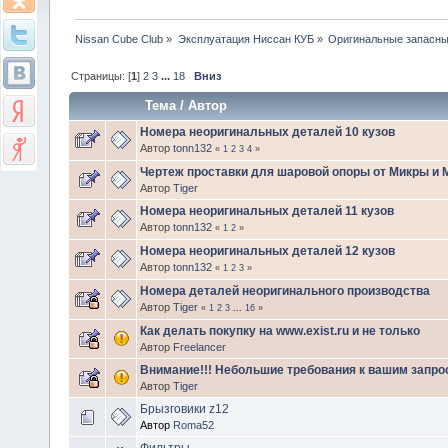
Nissan Cube Club
»
Эксплуатация Ниссан КУБ
»
Оригинальные запасные
Страницы: [
1
]
2
3
...
18
Вниз
Тема
/
Автор
Номера неоригинальных деталей 10 кузов
Автор
tonn132
«
1
2
3
4
»
Чертеж проставки для шаровой опоры от Микры и Ма
Автор
Tiger
Номера неоригинальных деталей 11 кузов
Автор
tonn132
«
1
2
»
Номера неоригинальных деталей 12 кузов
Автор
tonn132
«
1
2
3
»
Номера деталей неоригинального производства
Автор
Tiger
«
1
2
3
...
16
»
Как делать покупку на www.exist.ru и не только
Автор
Freelancer
Внимание!!! Небольшие требования к вашим запро
Автор
Tiger
Брызговики z12
Автор
Roma52
Фильтры