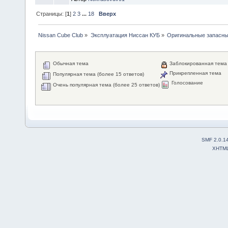
Страницы: [
1
]
2
3
...
18
Вверх
Nissan Cube Club
»
Эксплуатация Ниссан КУБ
»
Оригинальные запасные
Обычная тема
Заблокированная тема
Прикрепленная тема
Популярная тема (более 15 ответов)
Голосование
Очень популярная тема (более 25 ответов)
SMF 2.0.1
XHTM