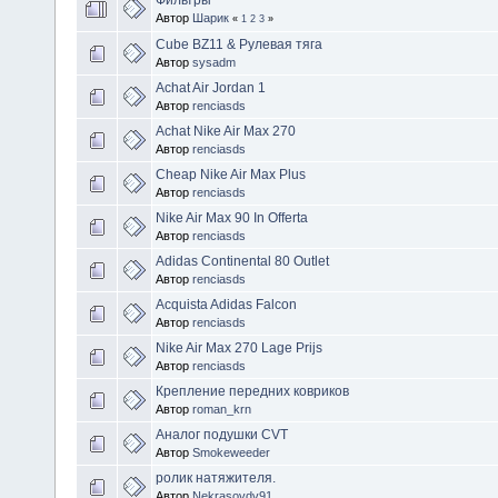
Автор
Шарик
«
1
2
3
»
Cube BZ11 & Рулевая тяга
Автор
sysadm
Achat Air Jordan 1
Автор
renciasds
Achat Nike Air Max 270
Автор
renciasds
Cheap Nike Air Max Plus
Автор
renciasds
Nike Air Max 90 In Offerta
Автор
renciasds
Adidas Continental 80 Outlet
Автор
renciasds
Acquista Adidas Falcon
Автор
renciasds
Nike Air Max 270 Lage Prijs
Автор
renciasds
Крепление передних ковриков
Автор
roman_krn
Аналог подушки CVT
Автор
Smokeweeder
ролик натяжителя.
Автор
Nekrasovdv91