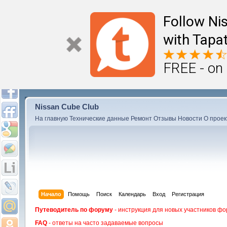
Follow Ni
with Tapat
FREE - on
Nissan Cube Club
На главную
Технические данные
Ремонт
Отзывы
Новости
О проек
Начало
Помощь
Поиск
Календарь
Вход
Регистрация
Путеводитель по форуму
- инструкция для новых участников фо
FAQ
- ответы на часто задаваемые вопросы