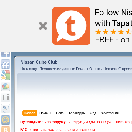
Follow Ni
with Tapat
FREE - on
Nissan Cube Club
На главную
Технические данные
Ремонт
Отзывы
Новости
О проек
Начало
Помощь
Поиск
Календарь
Вход
Регистрация
Путеводитель по форуму
- инструкция для новых участников фо
FAQ
- ответы на часто задаваемые вопросы