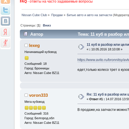
FAQ
- ответы на часто задаваемые вопросы
Nissan Cube Club
»
Продам
»
Битые авто и авто на запчасти
(Модерато
Страницы: [
1
]
Вниз
Автор
Тема: 11 куб в разбор и
11 куб в разбор или цел
lexeg
«
:
10.05.2016 18:10:08 »
Начинающий кубовод
https://www.avito.ru/bronnitsy
Сообщений: 18
Город: Бронницы
едет,только колесо трет о кузо
Авто: Nissan Cube BZ11
Re: 11 куб в разбор или
voron333
«
Ответ #1 :
14.07.2016 13:5
Мега кубовод
В продаже,на запчасти можно?
Сообщений: 316
Город: Белгород.обл
Авто: Nissan Cube BZ11