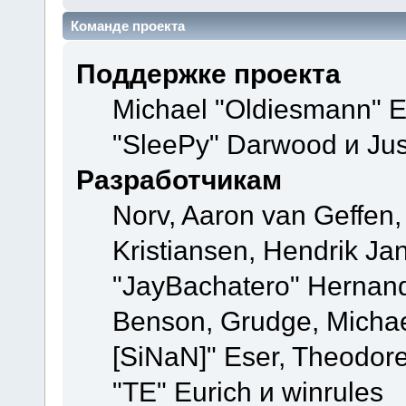
Команде проекта
Поддержке проекта
Michael "Oldiesmann" 
"SleePy" Darwood и Jus
Разработчикам
Norv, Aaron van Geffen,
Kristiansen, Hendrik Ja
"JayBachatero" Hernand
Benson, Grudge, Michael
[SiNaN]" Eser, Theodore
"TE" Eurich и winrules