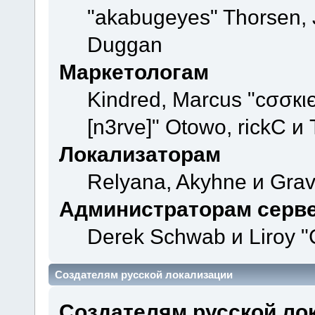
"akabugeyes" Thorsen, J
Duggan
Маркетологам
Kindred, Marcus "cσσкι
[n3rve]" Otowo, rickC и
Локализаторам
Relyana, Akyhne и Gra
Администраторам серв
Derek Schwab и Liroy "
Создателям русской локализации
Создателям русской ло