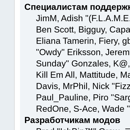
Специалистам поддерж
JimM, Adish "(F.L.A.M.E.
Ben Scott, Bigguy, Cap
Eliana Tamerin, Fiery, g
"Owdy" Eriksson, Jeremy 
Sunday" Gonzales, K@, 
Kill Em All, Mattitude, M
Davis, MrPhil, Nick "Fiz
Paul_Pauline, Piro "Sar
RedOne, S-Ace, Wade "
Разработчикам модов