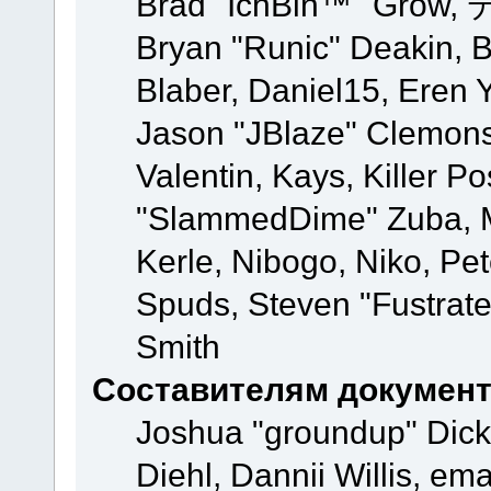
Brad "IchBin™" Grow, 
Bryan "Runic" Deakin, 
Blaber, Daniel15, Eren 
Jason "JBlaze" Clemons
Valentin, Kays, Killer P
"SlammedDime" Zuba, M
Kerle, Nibogo, Niko, Pet
Spuds, Steven "Fustrate
Smith
Составителям докумен
Joshua "groundup" Dicke
Diehl, Dannii Willis, e