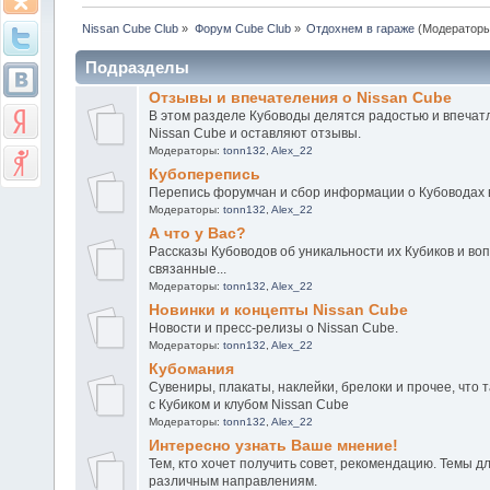
Nissan Cube Club
»
Форум Cube Club
»
Отдохнем в гараже
(Модератор
Подразделы
Отзывы и впечателения о Nissan Cube
В этом разделе Кубоводы делятся радостью и впечат
Nissan Cube и оставляют отзывы.
Модераторы:
tonn132
,
Alex_22
Кубоперепись
Перепись форумчан и сбор информации о Кубоводах 
Модераторы:
tonn132
,
Alex_22
А что у Вас?
Рассказы Кубоводов об уникальности их Кубиков и воп
связанные...
Модераторы:
tonn132
,
Alex_22
Новинки и концепты Nissan Cube
Новости и пресс-релизы о Nissan Cube.
Модераторы:
tonn132
,
Alex_22
Кубомания
Сувениры, плакаты, наклейки, брелоки и прочее, что 
с Кубиком и клубом Nissan Cube
Модераторы:
tonn132
,
Alex_22
Интересно узнать Ваше мнение!
Тем, кто хочет получить совет, рекомендацию. Темы д
различным направлениям.