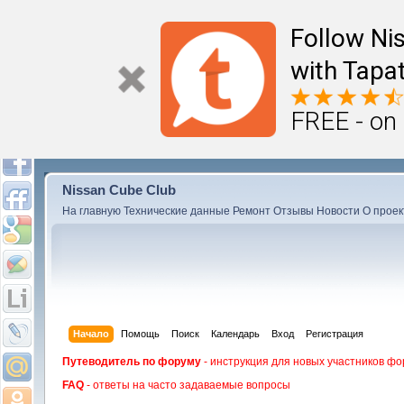
Follow Ni
with Tapat
FREE - on
Nissan Cube Club
На главную
Технические данные
Ремонт
Отзывы
Новости
О проек
Начало
Помощь
Поиск
Календарь
Вход
Регистрация
Путеводитель по форуму
- инструкция для новых участников фо
FAQ
- ответы на часто задаваемые вопросы