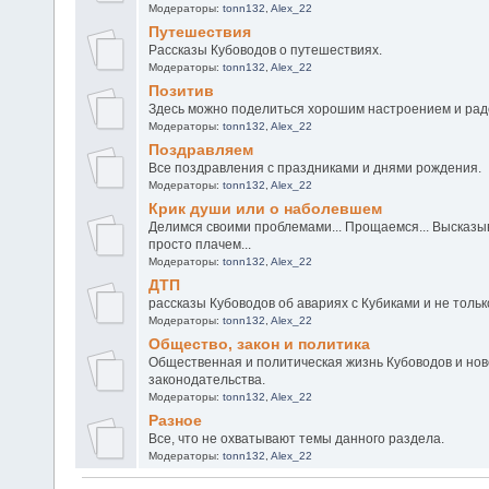
Модераторы:
tonn132
,
Alex_22
Путешествия
Рассказы Кубоводов о путешествиях.
Модераторы:
tonn132
,
Alex_22
Позитив
Здесь можно поделиться хорошим настроением и ра
Модераторы:
tonn132
,
Alex_22
Поздравляем
Все поздравления с праздниками и днями рождения.
Модераторы:
tonn132
,
Alex_22
Крик души или о наболевшем
Делимся своими проблемами... Прощаемся... Высказыв
просто плачем...
Модераторы:
tonn132
,
Alex_22
ДТП
рассказы Кубоводов об авариях с Кубиками и не тольк
Модераторы:
tonn132
,
Alex_22
Общество, закон и политика
Общественная и политическая жизнь Кубоводов и нов
законодательства.
Модераторы:
tonn132
,
Alex_22
Разное
Все, что не охватывают темы данного раздела.
Модераторы:
tonn132
,
Alex_22