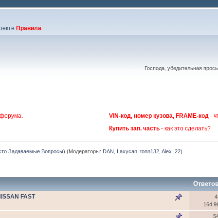
оекте
Правила
Господа, убедительная прос
 форума.
VIN-код, номер кузова, FRAME-код
- ч
Купить зап. часть
- как это сделать?
сто Задаваемые Вопросы)
(Модераторы:
DAN
,
Laxycan
,
tonn132
,
Alex_22
)
Ответо
NISSAN FAST
4
164 9
5