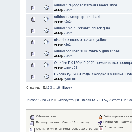
adidas nite jogger star wars men's shoe
Автор
k2e2n
adidas ozweego green khaki
Автор
k2e2n
adidas nmd r1 primeknit black gum
Автор
k2e2n
nike shox mens black and yellow
Автор
k2e2n
adidas continental 80 white & gum shoes
Автор
k2e2n
Ошибки P 0120 и P 0121 помогите все переп
Автор
tomory69
Ниссан куб 2001 года. Холодно в машине. По
Автор
Куаныш
Страницы: [
1
]
2
3
...
19
Вверх
Nissan Cube Club
»
Эксплуатация Ниссан КУБ
»
FAQ (Ответы на Ча
Обычная тема
Заблокированная т
Прикрепленная тем
Популярная тема (более 15 ответов)
Голосование
Очень популярная тема (более 25 ответов)