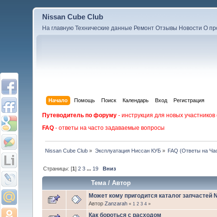
Nissan Cube Club
На главную
Технические данные
Ремонт
Отзывы
Новости
О пр
Начало
Помощь
Поиск
Календарь
Вход
Регистрация
Путеводитель по форуму
- инструкция для новых участников
FAQ
- ответы на часто задаваемые вопросы
Nissan Cube Club
»
Эксплуатация Ниссан КУБ
»
FAQ (Ответы на Ча
Страницы: [
1
]
2
3
...
19
Вниз
Тема
/
Автор
Может кому пригодится каталог запчастей 
Автор
Zanzarah
«
1
2
3
4
»
Как бороться с расходом