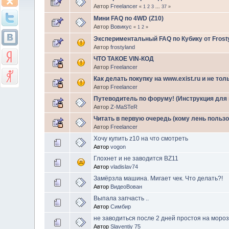
Автор
Freelancer
«
1
2
3
...
37
»
Мини FAQ по 4WD (Z10)
Автор
Вовикус
«
1
2
»
Экспериментальный FAQ по Кубику от Frosty
Автор
frostyland
ЧТО ТАКОЕ VIN-КОД
Автор
Freelancer
Как делать покупку на www.exist.ru и не тол
Автор
Freelancer
Путеводитель по форуму! (Инструкция для
Автор
Z-MaSTeR
Читать в первую очередь (кому лень польз
Автор
Freelancer
Хочу купить z10 на что смотреть
Автор
vogon
Глохнет и не заводится BZ11
Автор
vladislav74
Замёрзла машина. Мигает чек. Что делать?!
Автор
ВидеоВован
Выпала запчасть ..
Автор
Симбир
не заводиться после 2 дней простоя на мороз
Автор
Slaventiy 75