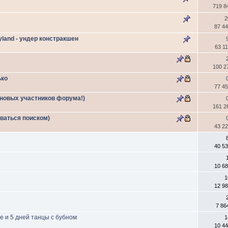
719 8
2
87 4
land - ундер констракшен
63 1
100 2
ько
77 4
 новых участников форума!)
161 2
оваться поиском)
43 2
40 5
10 6
1
12 9
7 86
е и 5 дней танцы с бубном
1
10 4