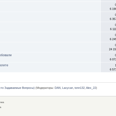
6 19
6 35
6 11
6 24
24 1
робовали
6 07
могите
6 57
сто Задаваемые Вопросы)
(Модераторы:
DAN
,
Laxycan
,
tonn132
,
Alex_22
)
ема
а