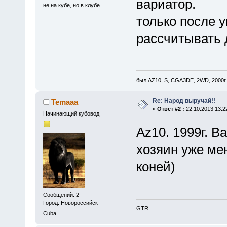
вариатор.
не на кубе, но в клубе
только после 
рассчитывать 
был AZ10, S, CGA3DE, 2WD, 2000г.
Re: Народ выручай!!
Temaaa
«
Ответ #2 :
22.10.2013 13:2
Начинающий кубовод
Az10. 1999г. В
хозяин уже мен
коней)
Сообщений: 2
Город: Новороссийск
GTR
Cuba