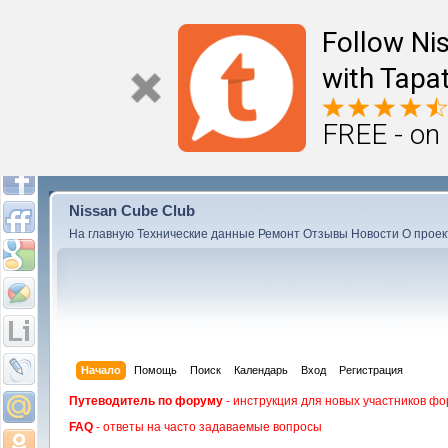
Follow Ni
with Tapat
FREE - on
Nissan Cube Club
На главную
Технические данные
Ремонт
Отзывы
Новости
О проек
Начало
Помощь
Поиск
Календарь
Вход
Регистрация
Путеводитель по форуму
- инструкция для новых участников фо
FAQ
- ответы на часто задаваемые вопросы