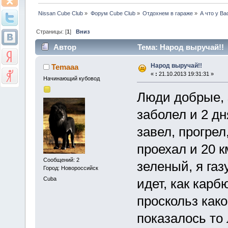
Nissan Cube Club
»
Форум Cube Club
»
Отдохнем в гараже
»
А что у Ва
Страницы: [
1
]
Вниз
Автор
Тема: Народ выручай!! 
Народ выручай!!
Temaaa
«
:
21.10.2013 19:31:31 »
Начинающий кубовод
Люди добрые, з
заболел и 2 дн
завел, прогрел
проехал и 20 
Сообщений: 2
зеленый, я газ
Город: Новороссийск
Cuba
идет, как кар
проскольз како
показалось то 