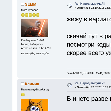
Re: Народ выручай!!
SEMM
«
Ответ #3 :
22.10.2013 13:5
Мега кубовод
жижу в вариат
скачай тут в р
Сообщений: 1 670
посмотри коды
Город: Хабаровск
Авто: Nissan Cube AZ10
скорее всего 
не на кубе, но в клубе
был AZ10, S, CGA3DE, 2WD, 2000г.
Re: Народ выручай!!
Климин
«
Ответ #4 :
12.07.2016 17:1
Начинающий кубовод
В инете разве 