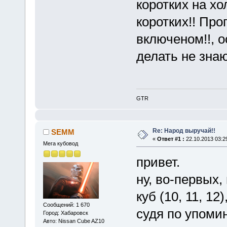
коротких на х
коротких!! Про
включеном!!, о
делать не знаю.
GTR
Re: Народ выручай!!
SEMM
«
Ответ #1 :
22.10.2013 03:2
Мега кубовод
привет.
ну, во-первых,
куб (10, 11, 12
Сообщений: 1 670
судя по упомин
Город: Хабаровск
Авто: Nissan Cube AZ10