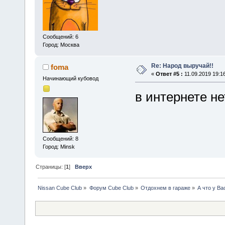
Сообщений: 6
Город: Москва
Re: Народ выручай!!
foma
«
Ответ #5 :
11.09.2019 19:16
Начинающий кубовод
в интернете не
Сообщений: 8
Город: Minsk
Страницы: [
1
]
Вверх
Nissan Cube Club
»
Форум Cube Club
»
Отдохнем в гараже
»
А что у Ва