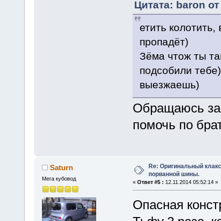
Цитата: baron от
етить колотить, 
пропадёт)
Зёма чтож ты та
подсобили тебе)
выезжаешь)
Обращаюсь за
помочь по бра
Re: Оригинальный клакс
Saturn
порванной шины.
Мега кубовод
«
Ответ #5 :
12.11.2014 05:52:14 »
Опасная конс