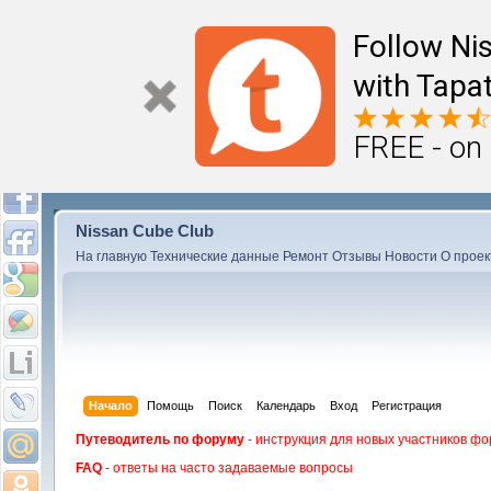
Follow Ni
with Tapat
FREE - on
Nissan Cube Club
На главную
Технические данные
Ремонт
Отзывы
Новости
О проек
Начало
Помощь
Поиск
Календарь
Вход
Регистрация
Путеводитель по форуму
- инструкция для новых участников фо
FAQ
- ответы на часто задаваемые вопросы