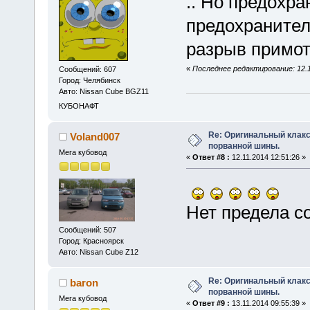
.. Но предохра
предохранител
разрыв примот
«
Последнее редактирование: 12.1
Сообщений: 607
Город: Челябинск
Авто: Nissan Cube BGZ11
КУБОНАФТ
Re: Оригинальный клакс
Voland007
порванной шины.
Мега кубовод
«
Ответ #8 :
12.11.2014 12:51:26 »
Нет предела с
Сообщений: 507
Город: Красноярск
Авто: Nissan Cube Z12
Re: Оригинальный клакс
baron
порванной шины.
Мега кубовод
«
Ответ #9 :
13.11.2014 09:55:39 »