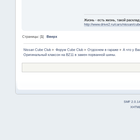
Жизнь - есть жизнь, такой расклад 
http://www.drive2.ru/cars/nissan/cu
Страницы: [
1
]
Вверх
Nissan Cube Club
»
Форум Cube Club
»
Отдохнем в гараже
»
А что у Ва
Оригинальный клаксон на BZ11 в замен порванной шины.
SMF 2.0.1
XHTM