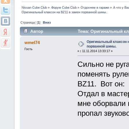
Nissan Cube Club
»
Форум Cube Club
»
Отдохнем в гараже
»
А что у Ва
Оригинальный клаксон на BZ11 в замен порванной шины.
Страницы: [
1
]
Вниз
Автор
Тема: Оригинальный кла
раз)
Оригинальный клаксон н
wmel74
порванной шины.
Гость
«
:
11.11.2014 13:33:17 »
Сильно не руга
поменять руле
BZ11. Вот он:
Отдал в мастер
мне оборвали 
пропал звуково