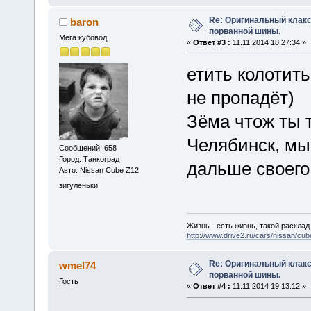
Re: Оригинальный клакс
baron
порванной шины.
Мега кубовод
«
Ответ #3 :
11.11.2014 18:27:34 »
етить колотить
не пропадёт)
Зёма чтож ты 
Челябинск, мы
Сообщений: 658
Город: Танкоград
дальше своего
Авто: Nissan Cube Z12
зигуленьки
Жизнь - есть жизнь, такой расклад 
http://www.drive2.ru/cars/nissan/cu
Re: Оригинальный клакс
wmel74
порванной шины.
Гость
«
Ответ #4 :
11.11.2014 19:13:12 »