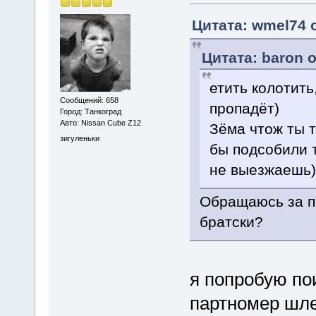
Цитата: wmel74 о
Цитата: baron о
етить колотить
Сообщений: 658
пропадёт)
Город: Танкоград
Авто: Nissan Cube Z12
Зёма чтож ты т
зигуленьки
бы подсобили т
не выезжаешь)
Обращаюсь за п
братски?
я попробую по
партномер шл