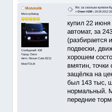
Re: за сколько купили К
Mototolik
«
Ответ #190 :
29.09.2013 20
Мега кубовод
купил 22 июня
автомат, за 24
(разбирается и
подвески, движ
Сообщений: 438
Город: Омск
хорошем состо
Авто: Nissan Cube BZ11
вмятин, точки 
MotoTOLIK
защёлка на це
был 143 тыс, 
нормальный. М
передние торм