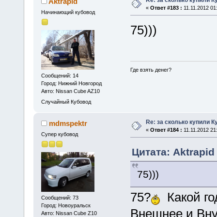
Aktrapid
«
Ответ #183 :
11.11.2012 01
Начинающий кубовод
75)))
Где взять денег?
Сообщений: 14
Город: Нижний Новгород
Авто: Nissan Cube AZ10
Случайный Кубовод
Re: за сколько купили К
mdmspektr
«
Ответ #184 :
11.11.2012 21:
Супер кубовод
Цитата: Aktrapid 
75)))
75?
Какой го
Сообщений: 73
Город: Новоуральск
Внешнее и Вн
Авто: Nissan Cube Z10