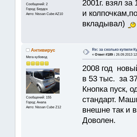
2001г. взял за
Сообщений: 2
Город: Бердск
и колпочкам,по
Авто: Nissan Cube AZ10
вкладывал)
Re: за сколько купили К
Антивирус
«
Ответ #189 :
26.09.2013 12
Мега кубовод
2008 год новый
в 53 тыс. за 37
Кнопка пуск, о
стандарт. Маш
Сообщений: 155
Город: Анапа
Авто: Nissan Cube Z12
внешне так и в
Доволен.