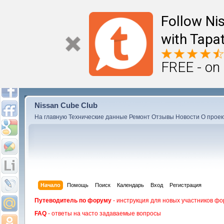
Follow Ni
with Tapat
FREE - on
Nissan Cube Club
На главную
Технические данные
Ремонт
Отзывы
Новости
О проек
Начало
Помощь
Поиск
Календарь
Вход
Регистрация
Путеводитель по форуму
- инструкция для новых участников фо
FAQ
- ответы на часто задаваемые вопросы