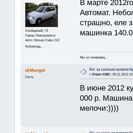
В марте 2012го
Автомат. Небол
страшно, еле з
машинка 140.0
Сообщений: 73
Город: Новоуральск
Авто: Nissan Cube Z10
Кубомощь...
Мы за тонировку...
Re: за сколько купили К
drMengel
«
Ответ #182 :
06.11.2012 13
Гость
В июне 2012 ку
000 р. Машина 
мелочи:))))
Re: за сколько купили К