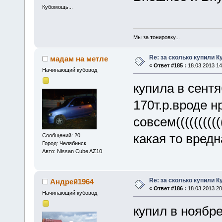
Кубомощь...
Мы за тонировку...
Re: за сколько купили К
мадам на метле
«
Ответ #185 :
18.03.2013 14
Начинающий кубовод
купила в сентя
170т.р.вроде 
совсем(((((((((
какая то вредна
Сообщений: 20
Город: Челябинск
Авто: Nissan Cube AZ10
Re: за сколько купили К
Андрей1964
«
Ответ #186 :
18.03.2013 20
Начинающий кубовод
купил в ноябре