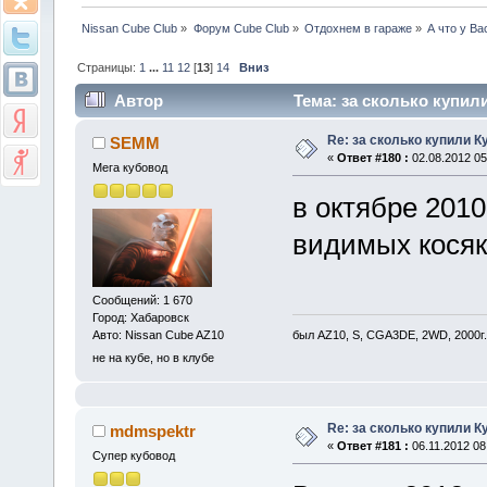
Nissan Cube Club
»
Форум Cube Club
»
Отдохнем в гараже
»
А что у Ва
Страницы:
1
...
11
12
[
13
]
14
Вниз
Автор
Тема: за сколько купили
Re: за сколько купили К
SEMM
«
Ответ #180 :
02.08.2012 05
Мега кубовод
в октябре 2010 
видимых косяк
Сообщений: 1 670
Город: Хабаровск
был AZ10, S, CGA3DE, 2WD, 2000г.
Авто: Nissan Cube AZ10
не на кубе, но в клубе
Re: за сколько купили К
mdmspektr
«
Ответ #181 :
06.11.2012 08
Супер кубовод