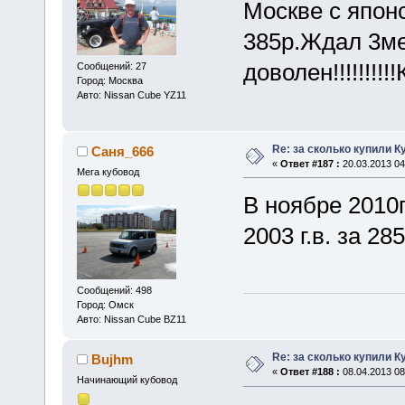
Москве с японс
385р.Ждал 3м
доволен!!!!!!!!
Сообщений: 27
Город: Москва
Авто: Nissan Cube YZ11
Re: за сколько купили К
Саня_666
«
Ответ #187 :
20.03.2013 04
Мега кубовод
В ноябре 2010г
2003 г.в. за 285
Сообщений: 498
Город: Омск
Авто: Nissan Cube BZ11
Re: за сколько купили К
Bujhm
«
Ответ #188 :
08.04.2013 08
Начинающий кубовод