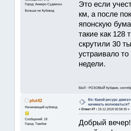
Это если учест
Город: Анжеро-Судженск
Больше не Кубовод
км, а после по
японскую бума
такие как 128 
скрутили 30 ты
устраивало то 
недели.
БЫЛ - РОЗОВЫЙ Кубарик, сентябр
Re: Какой ресурс двига
plut42
начинать волноваться?
Начинающий кубовод
«
Ответ #7 :
19.12.2018 00:58:30 »
Сообщений: 18
Добрый вечер! 
Город: Тамбов