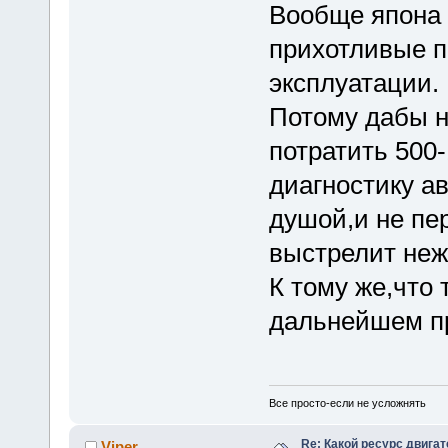
Вообще япона 
прихотливые п
эксплуатации.
Потому дабы н
потратить 500
диагностику ав
душой,и не пер
выстрелит неж
К тому же,что 
дальнейшем пр
Все просто-если не усложнять
Re: Какой ресурс двига
Viper