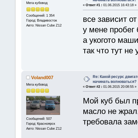
начинать волноваться?
Мега кубовод
«
Ответ #1 :
01.06.2015 16:43:18 »
Сообщений: 1 354
все зависит от
Город: Владивосток
Авто: Nissan Cube Z12
у мене пробег 
а укогото маш
так что тут не 
Re: Какой ресурс двига
Voland007
начинать волноваться?
Мега кубовод
«
Ответ #2 :
01.06.2015 20:08:55 »
Мой куб был п
масло не жрал,
Сообщений: 507
требовала зам
Город: Красноярск
Авто: Nissan Cube Z12