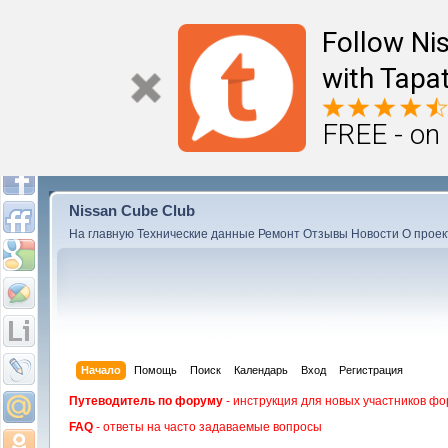
Follow Ni
with Tapat
FREE - on
Nissan Cube Club
На главную
Технические данные
Ремонт
Отзывы
Новости
О проек
Начало
Помощь
Поиск
Календарь
Вход
Регистрация
Путеводитель по форуму
- инструкция для новых участников фо
FAQ
- ответы на часто задаваемые вопросы