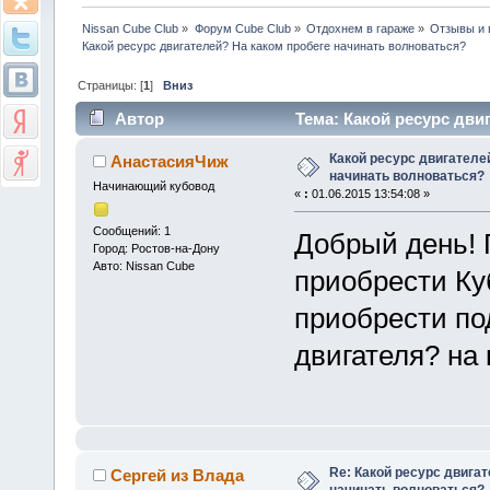
Nissan Cube Club
»
Форум Cube Club
»
Отдохнем в гараже
»
Отзывы и 
Какой ресурс двигателей? На каком пробеге начинать волноваться? 
Страницы: [
1
]
Вниз
Автор
Тема: Какой ресурс дви
(Прочитано 15738 раз)
Какой ресурс двигателе
АнастасияЧиж
начинать волноваться?
Начинающий кубовод
«
:
01.06.2015 13:54:08 »
Сообщений: 1
Добрый день! 
Город: Ростов-на-Дону
Авто: Nissan Cube
приобрести Ку
приобрести по
двигателя? на
Re: Какой ресурс двига
Сергей из Влада