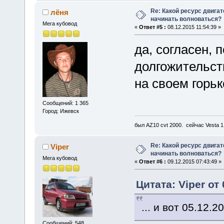
Re: Какой ресурс двига
лёня
начинать волноваться?
Мега кубовод
«
Ответ #5 :
08.12.2015 11:54:39 »
да, согласен, 
долгожительст
на своем горь
Сообщений: 1 365
Город: Ижевск
был AZ10 cvt 2000. сейчас Vesta 
Re: Какой ресурс двига
Viper
начинать волноваться?
Мега кубовод
«
Ответ #6 :
09.12.2015 07:43:49 »
Цитата: Viper от 
... и вот 05.12.2
Сообщений: 548