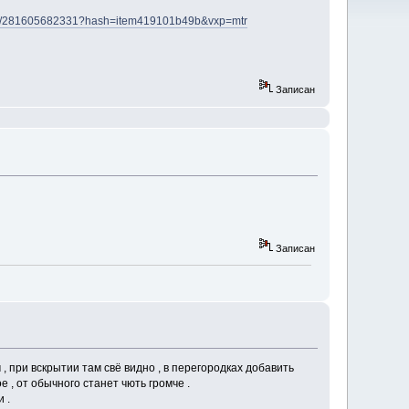
046-/281605682331?hash=item419101b49b&vxp=mtr
Записан
Записан
, при вскрытии там свё видно , в перегородках добавить
 , от обычного станет чють громче .
 .