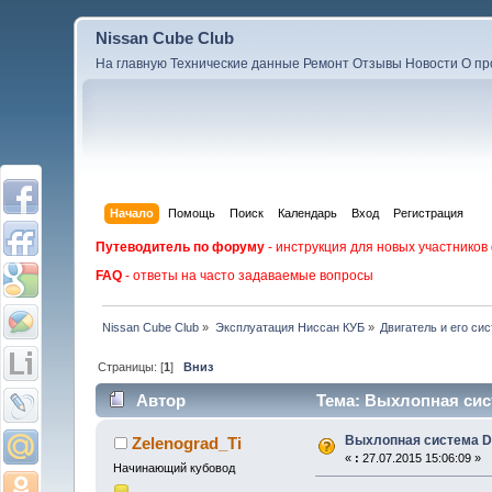
Nissan Cube Club
На главную
Технические данные
Ремонт
Отзывы
Новости
О пр
Начало
Помощь
Поиск
Календарь
Вход
Регистрация
Путеводитель по форуму
- инструкция для новых участников
FAQ
- ответы на часто задаваемые вопросы
Nissan Cube Club
»
Эксплуатация Ниссан КУБ
»
Двигатель и его си
Страницы: [
1
]
Вниз
Автор
Тема: Выхлопная сист
Выхлопная система D
Zelenograd_Ti
«
:
27.07.2015 15:06:09 »
Начинающий кубовод