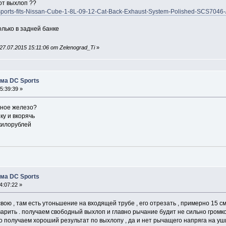
тот выхлоп ??
-Sports-fits-Nissan-Cube-1-8L-09-12-Cat-Back-Exhaust-System-Polished-SCS7
лько в задней банке
7.07.2015 15:11:06 от Zelenograd_Ti
»
ма DC Sports
5:39:39 »
дное железо?
ку и вкорячь
килорублей
ма DC Sports
4:07:22 »
вою , там есть утоньшение на входящей трубе , его отрезать , примерно 15 см 
варить . получаем свободный выхлоп и главно рычание будит не сильно громкое
о получаем хороший результат по выхлопу , да и нет рычащего напряга на уши