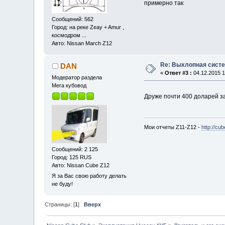
примерно так
Сообщений: 562
Город: на реке Zeay + Amur ,
космодром ...
Авто: Nissan March Z12
Re: Выхлопная систе
DAN
«
Ответ #3 :
04.12.2015 1
Модератор раздела
Мега кубовод
Друже почти 400 доларей за
Мои отчеты Z11-Z12 -
http://cu
Сообщений: 2 125
Город: 125 RUS
Авто: Nissan Cube Z12
Я за Вас свою работу делать
не буду!
Страницы: [
1
]
Вверх