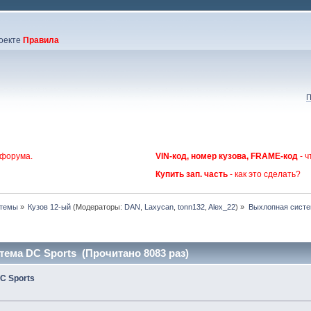
оекте
Правила
П
 форума.
VIN-код, номер кузова, FRAME-код
- ч
Купить зап. часть
- как это сделать?
стемы
»
Кузов 12-ый
(Модераторы:
DAN
,
Laxycan
,
tonn132
,
Alex_22
) »
Выхлопная систе
ема DC Sports (Прочитано 8083 раз)
C Sports