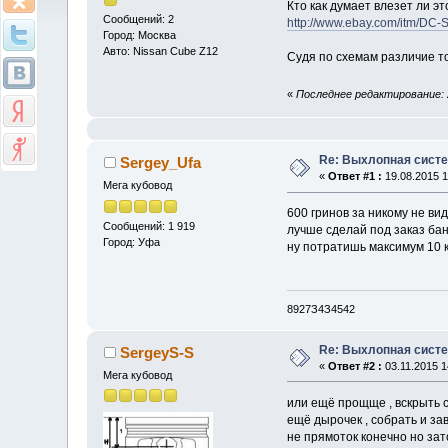
Кто как думает влезет ли э
Сообщений: 2
http://www.ebay.com/itm/DC
Город: Москва
Авто: Nissan Cube Z12
Судя по схемам различие то
«
Последнее редактирование: 2
Re: Выхлопная систе
Sergey_Ufa
«
Ответ #1 :
19.08.2015 1
Мега кубовод
600 гринов за никому не ви
Сообщений: 1 919
лучше сделай под заказ бан
Город: Уфа
ну потратишь максимум 10 
8927З4З4542
Re: Выхлопная систе
SergeyS-S
«
Ответ #2 :
03.11.2015 1
Мега кубовод
или ещё прощще , вскрыть с
ещё дырочек , собрать и за
не прямоток конечно но зат