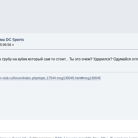
ма DC Sports
5:06:56 »
 трубу на кубик который сам то стоит... Ты это очем? Ударился? Одумайся о
be-club.ru/forum/index.php/topic,17544.msg130045.html#msg130045