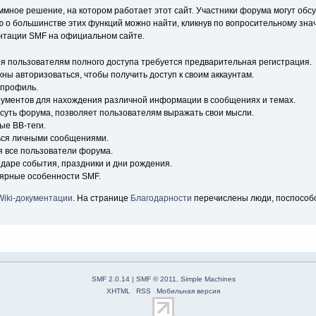
ное решение, на котором работает этот сайт. Участники форума могут обс
о большинстве этих функций можно найти, кликнув по вопросительному знач
ентации SMF на официальном сайте.
я пользователям полного доступа требуется предварительная регистрация.
ны авторизоваться, чтобы получить доступ к своим аккаунтам.
 профиль.
рументов для нахождения различной информации в сообщениях и темах.
 суть форума, позволяет пользователям выражать свои мысли.
ые BB-теги.
ься личными сообщениями.
я все пользователи форума.
ндаре события, праздники и дни рождения.
лярные особенности SMF.
Wiki-документации
. На странице
Благодарности
перечислены люди, поспособ
SMF 2.0.14
|
SMF © 2011
,
Simple Machines
XHTML
RSS
Мобильная версия