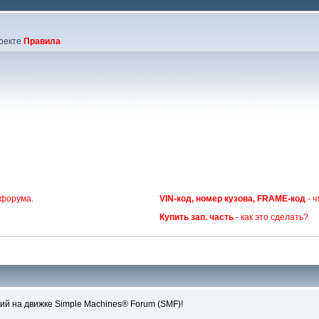
оекте
Правила
 форума.
VIN-код, номер кузова, FRAME-код
- ч
Купить зап. часть
- как это сделать?
й на движке Simple Machines® Forum (SMF)!