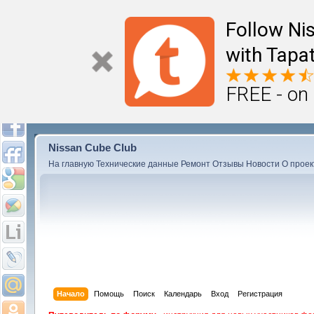
Follow Ni
with Tapat
FREE - on
Nissan Cube Club
На главную
Технические данные
Ремонт
Отзывы
Новости
О проек
Начало
Помощь
Поиск
Календарь
Вход
Регистрация