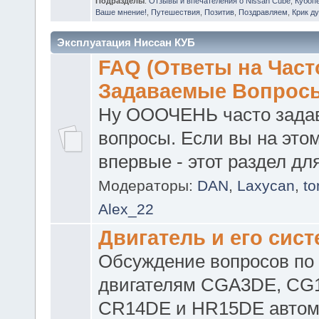
Подразделы
:
Отзывы и впечателения о Nissan Cube
,
Кубоп
Ваше мнение!
,
Путешествия
,
Позитив
,
Поздравляем
,
Крик д
Эксплуатация Ниссан КУБ
FAQ (Ответы на Част
Задаваемые Вопрос
Ну ОООЧЕНЬ часто зада
вопросы. Если вы на это
впервые - этот раздел для
Модераторы:
DAN
,
Laxycan
,
t
Alex_22
Двигатель и его сис
Обсуждение вопросов по
двигателям CGA3DE, CG
CR14DE и HR15DE автом