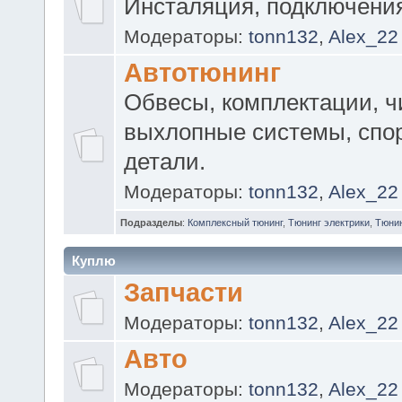
Инсталяция, подключени
Модераторы:
tonn132
,
Alex_22
Автотюнинг
Обвесы, комплектации, ч
выхлопные системы, спо
детали.
Модераторы:
tonn132
,
Alex_22
Подразделы
:
Комплексный тюнинг
,
Тюнинг электрики
,
Тюнин
Куплю
Запчасти
Модераторы:
tonn132
,
Alex_22
Авто
Модераторы:
tonn132
,
Alex_22