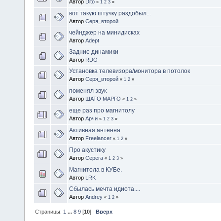
Автор
Dito
«
1
2
3
»
вот такую штучку раздобыл...
Автор
Серя_второй
чейнджер на минидисках
Автор
Adept
Задние динамики
Автор
RDG
Установка телевизора/монитора в потолок
Автор
Серя_второй
«
1
2
»
поменял звук
Автор
ШАТО МАРГО
«
1
2
»
еще раз про магнитолу
Автор
Арчи
«
1
2
3
»
Активная антенна
Автор
Freelancer
«
1
2
»
Про акустику
Автор
Серега
«
1
2
3
»
Магнитола в КУБе.
Автор
LRK
Сбылась мечта идиота....
Автор
Andrey
«
1
2
»
Страницы:
1
...
8
9
[
10
]
Вверх