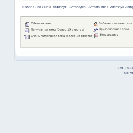
Nissan Cube Club
»
Автозвук - Автовидео - Автотюнинг
»
Автозвук и вид
Обычная тема
Заблокированная тема
Прикрепленная тема
Популярная тема (более 15 ответов)
Голосование
Очень популярная тема (более 25 ответов)
SMF 2.0.1
XHTM