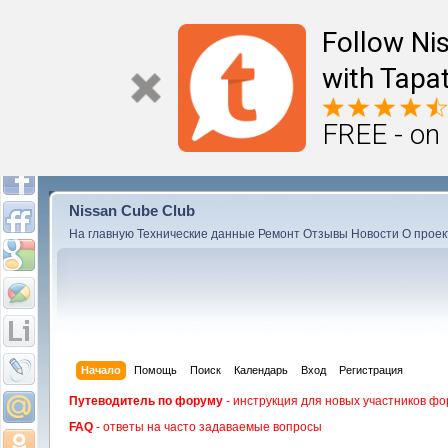
Follow Ni
with Tapat
FREE - on
Nissan Cube Club
На главную
Технические данные
Ремонт
Отзывы
Новости
О проек
Начало
Помощь
Поиск
Календарь
Вход
Регистрация
Путеводитель по форуму
- инструкция для новых участников фо
FAQ
- ответы на часто задаваемые вопросы