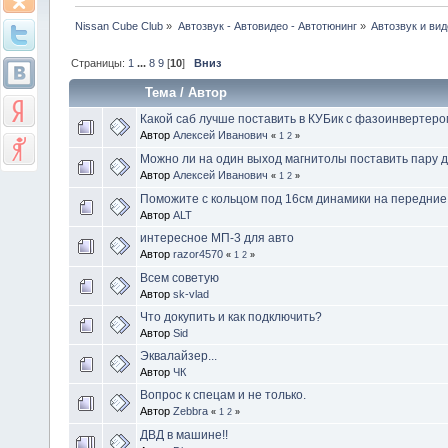
Nissan Cube Club
»
Автозвук - Автовидео - Автотюнинг
»
Автозвук и вид
Страницы:
1
...
8
9
[
10
]
Вниз
Тема
/
Автор
Какой саб лучше поставить в КУБик с фазоинвертеро
Автор
Алексей Иванович
«
1
2
»
Можно ли на один выход магнитолы поставить пару 
Автор
Алексей Иванович
«
1
2
»
Поможите с кольцом под 16см динамики на передние
Автор
ALT
интересное МП-3 для авто
Автор
razor4570
«
1
2
»
Всем советую
Автор
sk-vlad
Что докупить и как подключить?
Автор
Sid
Эквалайзер...
Автор
ЧК
Вопрос к спецам и не только.
Автор
Zebbra
«
1
2
»
ДВД в машине!!