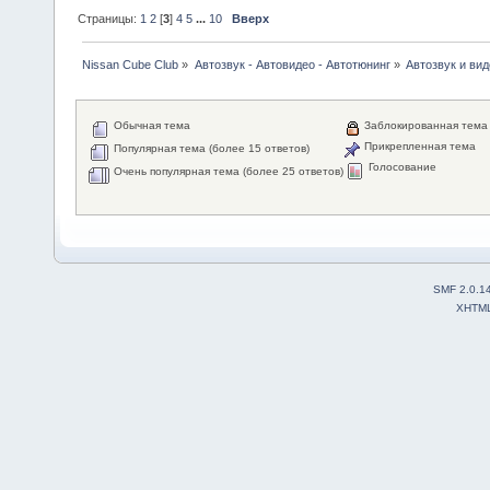
Страницы:
1
2
[
3
]
4
5
...
10
Вверх
Nissan Cube Club
»
Автозвук - Автовидео - Автотюнинг
»
Автозвук и вид
Обычная тема
Заблокированная тема
Прикрепленная тема
Популярная тема (более 15 ответов)
Голосование
Очень популярная тема (более 25 ответов)
SMF 2.0.1
XHTM