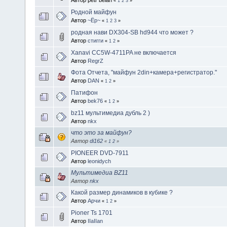
«
1
2
3
»
Родной майфун
Автор
~Ёр~
«
1
2
3
»
родная нави DX304-SB hd944 что может ?
Автор
стигги
«
1
2
»
Xanavi CC5W-4711PA не включается
Автор
RegrZ
Фота Отчета, "майфун 2din+камера+регистратор."
Автор
DAN
«
1
2
»
Патифон
Автор
bek76
«
1
2
»
bz11 мультимедиа дубль 2 )
Автор
nkx
что это за майфун?
Автор
di162
«
1
2
»
PIONEER DVD-7911
Автор
leonidych
Мультимедиа BZ11
Автор
nkx
Какой размер динамиков в кубике ?
Автор
Арчи
«
1
2
»
Pioner Ts 1701
Автор
IIaIIan