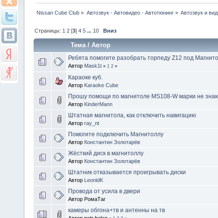
Nissan Cube Club
»
Автозвук - Автовидео - Автотюнинг
»
Автозвук и вид
Страницы:
1
2
[
3
]
4
5
...
10
Вниз
Тема
/
Автор
Ребята помогите разобрать торпеду Z12 под Магнито
Автор
Mask1t
«
1
2
»
Караоке куб.
Автор
Karaoke Cube
Прошу помощи по магнитоле MS108-W марки не знаю
Автор
KinderMann
Штатная магнитола, как отключить навигацию
Автор
ray_nt
Помогите подключить Магнитоллу
Автор
Константин Золотарёв
Жёсткий диск в магнитоллу
Автор
Константин Золотарёв
Штатник отказывается проигрывать диски
Автор
LeonidK
Провода от усила в двери
Автор РомаТаг
камеры обгона+тв и антенны на тв
Автор petr belan