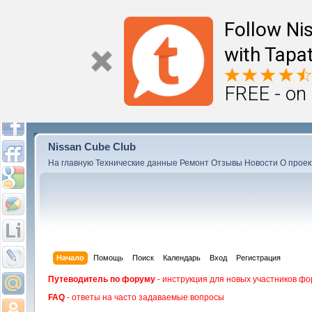
Follow Ni
with Tapat
FREE - on
Nissan Cube Club
На главную
Технические данные
Ремонт
Отзывы
Новости
О проек
Начало
Помощь
Поиск
Календарь
Вход
Регистрация
Путеводитель по форуму
- инструкция для новых участников фо
FAQ
- ответы на часто задаваемые вопросы