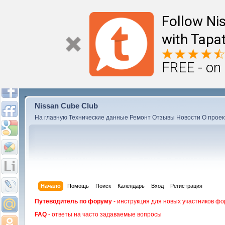
Follow Ni
with Tapat
FREE - on
Nissan Cube Club
На главную
Технические данные
Ремонт
Отзывы
Новости
О проек
Начало
Помощь
Поиск
Календарь
Вход
Регистрация
Путеводитель по форуму
- инструкция для новых участников фо
FAQ
- ответы на часто задаваемые вопросы