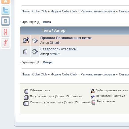
Nissan Cube Club
»
Форум Cube Club
»
Региональные форумы
»
Север
Страницы: [
1
]
Вниз
Тема
/
Автор
Правила Региональных веток
Автор
Dimarik
Ставрополь отзовись!!!
Автор
drive26
Страницы: [
1
]
Вверх
Nissan Cube Club
»
Форум Cube Club
»
Региональные форумы
»
Север
Обычная тема
Заблокированная тема
Прикрепленная тема
Популярная тема (более 15 ответов)
Голосование
Очень популярная тема (более 25 ответов)