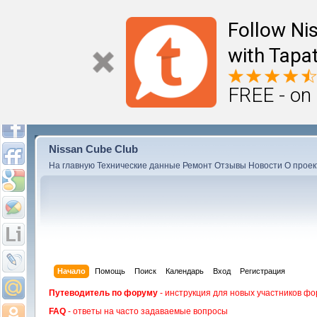
Follow Ni
with Tapat
FREE - on
Nissan Cube Club
На главную
Технические данные
Ремонт
Отзывы
Новости
О проек
Начало
Помощь
Поиск
Календарь
Вход
Регистрация
Путеводитель по форуму
- инструкция для новых участников фо
FAQ
- ответы на часто задаваемые вопросы