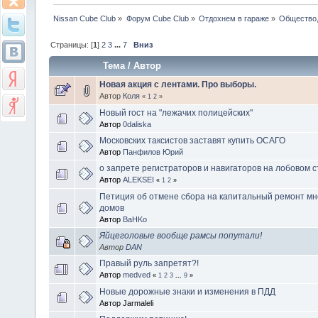
Nissan Cube Club
»
Форум Cube Club
»
Отдохнем в гараже
»
Общество,
Страницы: [
1
]
2
3
...
7
Вниз
Тема
/
Автор
Новая акция с лентами. Про выборы.
Автор
Коля
«
1
2
»
Новый гост на "лежачих полицейских"
Автор
0daliska
Московских таксистов заставят купить ОСАГО
Автор
Панфилов Юрий
о запрете регистраторов и навигаторов на лобовом с
Автор
ALEKSEI
«
1
2
»
Петиция об отмене сбора на капитальный ремонт м
домов
Автор
BaHKo
Яйцеголовые вообще рамсы попутали!
Автор
DAN
Правый руль запретят?!
Автор
medved
«
1
2
3
...
9
»
Новые дорожные знаки и изменения в ПДД
Автор Jarmaleli