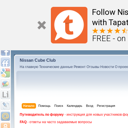
Follow Ni
with Tapat
FREE - on
Nissan Cube Club
На главную
Технические данные
Ремонт
Отзывы
Новости
О проек
Начало
Помощь
Поиск
Календарь
Вход
Регистрация
Путеводитель по форуму
- инструкция для новых участников фо
FAQ
- ответы на часто задаваемые вопросы