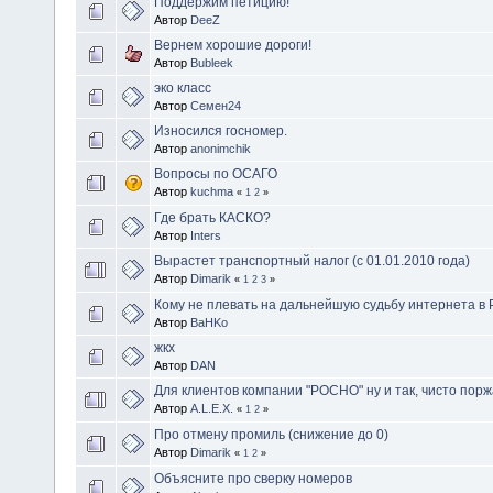
Поддержим петицию!
Автор
DeeZ
Вернем хорошие дороги!
Автор
Bubleek
эко класс
Автор
Семен24
Износился госномер.
Автор
anonimchik
Вопросы по ОСАГО
Автор
kuchma
«
1
2
»
Где брать КАСКО?
Автор
Inters
Вырастет транспортный налог (с 01.01.2010 года)
Автор
Dimarik
«
1
2
3
»
Кому не плевать на дальнейшую судьбу интернета в 
Автор
BaHKo
жкх
Автор
DAN
Для клиентов компании "РОСНО" ну и так, чисто порж
Автор
A.L.E.X.
«
1
2
»
Про отмену промиль (снижение до 0)
Автор
Dimarik
«
1
2
»
Объясните про сверку номеров