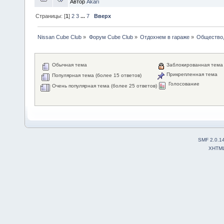
Автор
Akari
Страницы: [
1
]
2
3
...
7
Вверх
Nissan Cube Club
»
Форум Cube Club
»
Отдохнем в гараже
»
Общество,
Обычная тема
Заблокированная тема
Прикрепленная тема
Популярная тема (более 15 ответов)
Голосование
Очень популярная тема (более 25 ответов)
SMF 2.0.1
XHTM