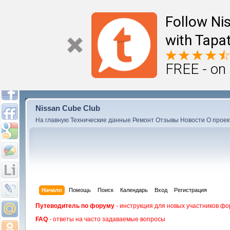
Follow Ni
with Tapat
FREE - on
Nissan Cube Club
На главную
Технические данные
Ремонт
Отзывы
Новости
О проек
Начало
Помощь
Поиск
Календарь
Вход
Регистрация
Путеводитель по форуму
- инструкция для новых участников фо
FAQ
- ответы на часто задаваемые вопросы