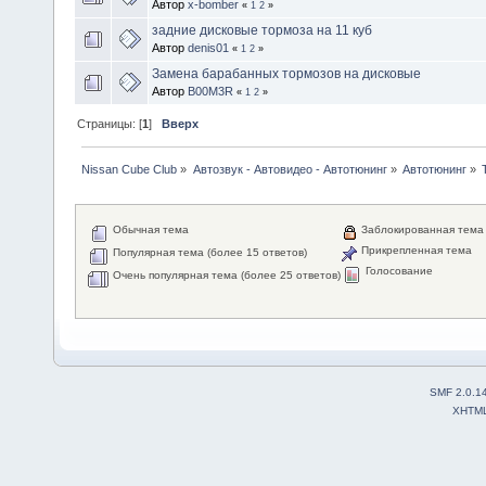
Автор
x-bomber
«
1
2
»
задние дисковые тормоза на 11 куб
Автор
denis01
«
1
2
»
Замена барабанных тормозов на дисковые
Автор
B00M3R
«
1
2
»
Страницы: [
1
]
Вверх
Nissan Cube Club
»
Автозвук - Автовидео - Автотюнинг
»
Автотюнинг
»
Обычная тема
Заблокированная тема
Прикрепленная тема
Популярная тема (более 15 ответов)
Голосование
Очень популярная тема (более 25 ответов)
SMF 2.0.1
XHTM