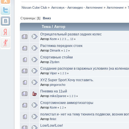
Nissan Cube Club
»
Автозвук - Автовидео - Автотюнинг
»
Автотюнинг
»
Страницы: [
1
]
Вниз
Тема
/
Автор
Отрицательный развал задних колес
Автор
Коля
«
1
2
3
...
13
»
Растяжка передних стоек
Автор
Dimarik
«
1
2
»
Спортивные стойки
Автор
Zlyden
Создание распорки в гаражных условиях (на коленках
Автор
Viper
«
1
2
3
»
XYZ Super Sport Хочу поставить.
Автор
pingorocho
Пневма на 11ый
Автор
mike2paree
«
1
2
3
»
Спортсменские аммортизаторы
Автор
Коля
«
1
2
»
полистал и- нет на тему тюнинга подвески, возник воп
Автор
finist
Low!Low!Low!