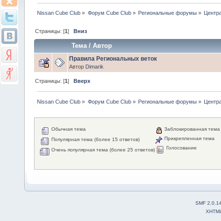
Nissan Cube Club
»
Форум Cube Club
»
Региональные форумы
»
Центр
Страницы: [
1
]
Вниз
Тема
/
Автор
Правила Региональных веток
Автор
Dimarik
Страницы: [
1
]
Вверх
Nissan Cube Club
»
Форум Cube Club
»
Региональные форумы
»
Центр
Обычная тема
Заблокированная тема
Прикрепленная тема
Популярная тема (более 15 ответов)
Голосование
Очень популярная тема (более 25 ответов)
SMF 2.0.1
XHTM