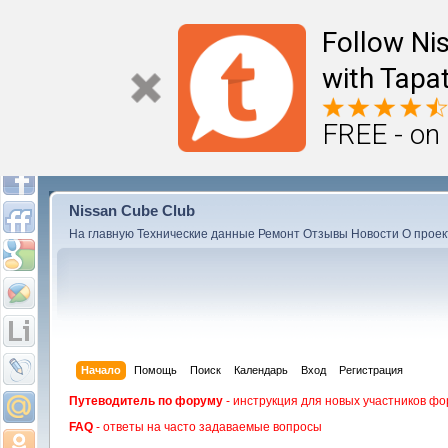
Follow Ni
with Tapat
FREE - on
Nissan Cube Club
На главную
Технические данные
Ремонт
Отзывы
Новости
О проек
Начало
Помощь
Поиск
Календарь
Вход
Регистрация
Путеводитель по форуму
- инструкция для новых участников фо
FAQ
- ответы на часто задаваемые вопросы