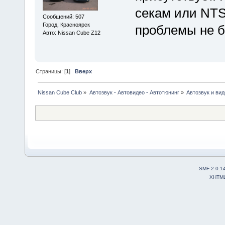
секам или NTSC
Сообщений: 507
Город: Красноярск
проблемы не б
Авто: Nissan Cube Z12
Страницы: [
1
]
Вверх
Nissan Cube Club
»
Автозвук - Автовидео - Автотюнинг
»
Автозвук и вид
SMF 2.0.1
XHTM