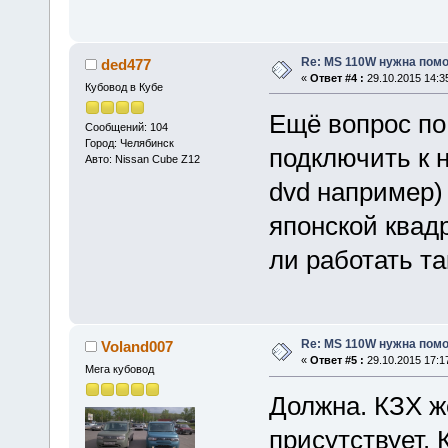
Re: MS 110W нужна пом
ded477
«
Ответ #4 :
29.10.2015 14:3
Кубовод в Кубе
Ещё вопрос по
Сообщений: 104
Город: Челябинск
подключить к 
Авто: Nissan Cube Z12
dvd например)
японской квад
ли работать т
Re: MS 110W нужна пом
Voland007
«
Ответ #5 :
29.10.2015 17:1
Мега кубовод
Должна. КЗХ ж
присутствует. 