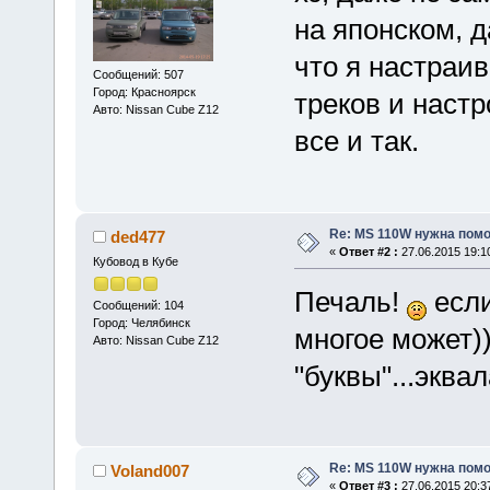
на японском, 
что я настраи
Сообщений: 507
Город: Красноярск
треков и настр
Авто: Nissan Cube Z12
все и так.
Re: MS 110W нужна пом
ded477
«
Ответ #2 :
27.06.2015 19:1
Кубовод в Кубе
Печаль!
если
Сообщений: 104
Город: Челябинск
многое может))
Авто: Nissan Cube Z12
"буквы"...эква
Re: MS 110W нужна пом
Voland007
«
Ответ #3 :
27.06.2015 20:3