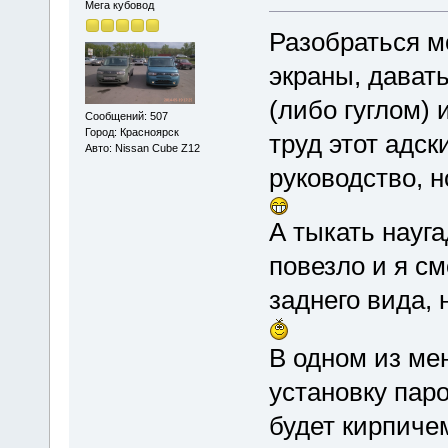
Мега кубовод
Разобраться м
экраны, давать
(либо гуглом) 
Сообщений: 507
Город: Красноярск
труд этот адск
Авто: Nissan Cube Z12
руководство, н
А тыкать науга
повезло и я с
заднего вида,
В одном из ме
установку паро
будет кирпиче