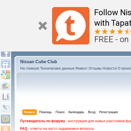
Follow Ni
with Tapat
FREE - on
Nissan Cube Club
На главную
Технические данные
Ремонт
Отзывы
Новости
О проек
Начало
Помощь
Поиск
Календарь
Вход
Регистрация
Путеводитель по форуму
- инструкция для новых участников фо
FAQ
- ответы на часто задаваемые вопросы