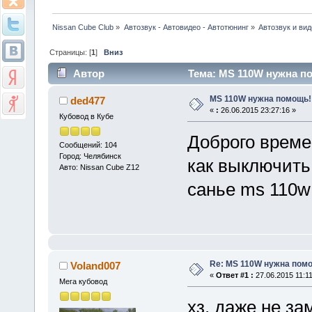
Nissan Cube Club
»
Автозвук - Автовидео - Автотюнинг
»
Автозвук и вид
Страницы: [
1
]
Вниз
Автор
Тема: MS 110W нужна по
MS 110W нужна помощь!
ded477
«
:
26.06.2015 23:27:16 »
Кубовод в Кубе
Доброго време
Сообщений: 104
Город: Челябинск
как выключить
Авто: Nissan Cube Z12
санье ms 110w!
Re: MS 110W нужна пом
Voland007
«
Ответ #1 :
27.06.2015 11:11
Мега кубовод
хз, даже не з