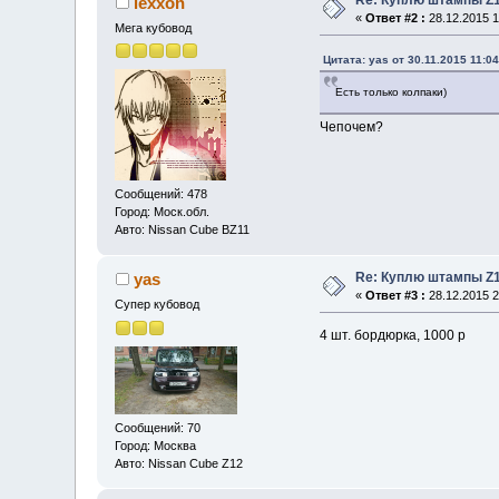
lexxon
«
Ответ #2 :
28.12.2015 1
Мега кубовод
Цитата: yas от 30.11.2015 11:04
Есть только колпаки)
Чепочем?
Сообщений: 478
Город: Моск.обл.
Авто: Nissan Cube BZ11
Re: Куплю штампы Z1
yas
«
Ответ #3 :
28.12.2015 2
Супер кубовод
4 шт. бордюрка, 1000 р
Сообщений: 70
Город: Москва
Авто: Nissan Cube Z12