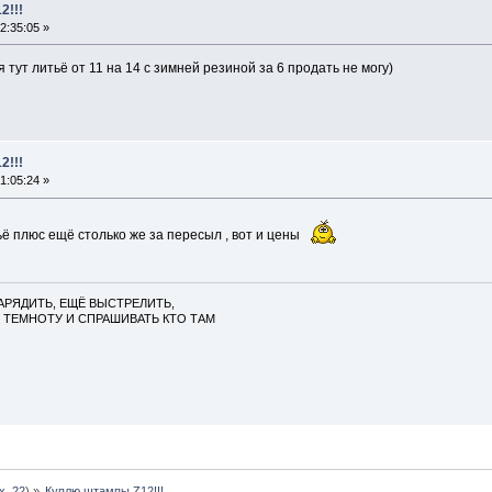
2!!!
2:35:05 »
я тут литьё от 11 на 14 с зимней резиной за 6 продать не могу)
2!!!
1:05:24 »
ьё плюс ещё столько же за пересыл , вот и цены
АРЯДИТЬ, ЕЩЁ ВЫСТРЕЛИТЬ,
 ТЕМНОТУ И СПРАШИВАТЬ КТО ТАМ
ex_22
) »
Куплю штампы Z12!!!