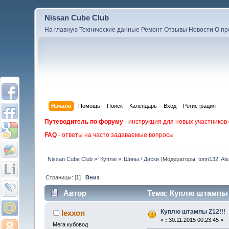
Nissan Cube Club
На главную
Технические данные
Ремонт
Отзывы
Новости
О пр
Начало
Помощь
Поиск
Календарь
Вход
Регистрация
Путеводитель по форуму
- инструкция для новых участников
FAQ
- ответы на часто задаваемые вопросы
Nissan Cube Club
»
Куплю
»
Шины / Диски
(Модераторы:
tonn132
,
Al
Страницы: [
1
]
Вниз
Автор
Тема: Куплю штампы Z
Куплю штампы Z12!!!
lexxon
«
:
30.11.2015 00:23:45 »
Мега кубовод