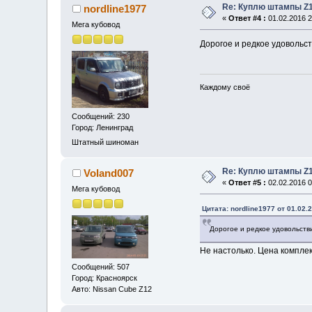
Re: Куплю штампы Z1
nordline1977
«
Ответ #4 :
01.02.2016 2
Мега кубовод
Дорогое и редкое удовольст
Каждому своё
Сообщений: 230
Город: Ленинград
Штатный шиноман
Re: Куплю штампы Z1
Voland007
«
Ответ #5 :
02.02.2016 0
Мега кубовод
Цитата: nordline1977 от 01.02.
Дорогое и редкое удовольстви
Не настолько. Цена комплек
Сообщений: 507
Город: Красноярск
Авто: Nissan Cube Z12