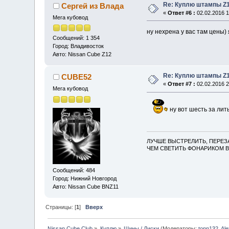
Re: Куплю штампы Z1
Сергей из Влада
«
Ответ #6 :
02.02.2016 1
Мега кубовод
ну нехрена у вас там цены) 
Сообщений: 1 354
Город: Владивосток
Авто: Nissan Cube Z12
Re: Куплю штампы Z1
CUBE52
«
Ответ #7 :
02.02.2016 2
Мега кубовод
ну вот шесть за лит
ЛУЧШЕ ВЫСТРЕЛИТЬ, ПЕРЕЗ
ЧЕМ СВЕТИТЬ ФОНАРИКОМ В
Сообщений: 484
Город: Нижний Новгород
Авто: Nissan Cube BNZ11
Страницы: [
1
]
Вверх
Nissan Cube Club
»
Куплю
»
Шины / Диски
(Модераторы:
tonn132
,
Al