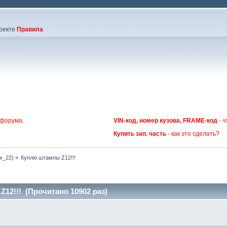
оекте
Правила
 форума.
VIN-код, номер кузова, FRAME-код
- ч
Купить зап. часть
- как это сделать?
ex_22
) »
Куплю штампы Z12!!!
12!!! (Прочитано 10902 раз)