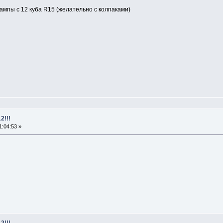
мпы с 12 куба R15 (желательно с колпаками)
2!!!
1:04:53 »
2!!!