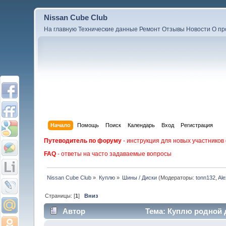
Nissan Cube Club
На главную
Технические данные
Ремонт
Отзывы
Новости
О пр
Начало
Помощь
Поиск
Календарь
Вход
Регистрация
Путеводитель по форуму
- инструкция для новых участников
FAQ
- ответы на часто задаваемые вопросы
Nissan Cube Club
»
Куплю
»
Шины / Диски
(Модераторы:
tonn132
,
Al
Страницы: [
1
]
Вниз
Автор
Тема: Куплю родной д