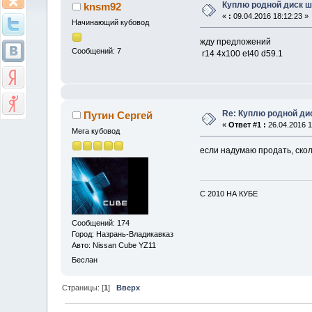
Куплю родной диск 
knsm92
«
:
09.04.2016 18:12:23 »
Начинающий кубовод
жду предложений
Сообщений: 7
r14 4x100 et40 d59.1
Re: Куплю родной ди
Путин Сергей
«
Ответ #1 :
26.04.2016 1
Мега кубовод
если надумаю продать, ско
С 2010 НА КУБЕ
Сообщений: 174
Город: Назрань-Владикавказ
Авто: Nissan Cube YZ11
Беслан
Страницы: [
1
]
Вверх