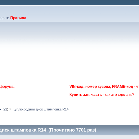
оекте
Правила
 форума.
VIN-код, номер кузова, FRAME-код
- ч
Купить зап. часть
- как это сделать?
ex_22
) »
Куплю родной диск штамповка R14
иск штамповка R14 (Прочитано 7701 раз)