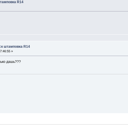
штамповка R14
ск штамповка R14
7:46:55 »
лько дашь???