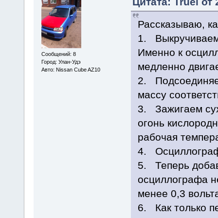
Цитата: Truel от 
Рассказываю, ка
1. Выкручиваем 
Именно к осцилл
Сообщений: 8
Город: Улан-Удэ
медленно двига
Авто: Nissan Cube AZ10
2. Подсоединяе
массу соответст
3. Зажигаем сух
огонь кислородн
рабочая темпера
4. Осциллограф 
5. Теперь добав
осциллографа н
менее 0,3 вольт
6. Как только п