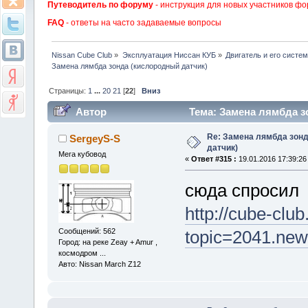
Путеводитель по форуму
- инструкция для новых участников фо
FAQ
- ответы на часто задаваемые вопросы
Nissan Cube Club
»
Эксплуатация Ниссан КУБ
»
Двигатель и его систе
Замена лямбда зонда (кислородный датчик)
Страницы:
1
...
20
21
[
22
]
Вниз
Автор
Тема: Замена лямбда з
Re: Замена лямбда зон
SergeyS-S
датчик)
Мега кубовод
«
Ответ #315 :
19.01.2016 17:39:26
сюда спросил
http://cube-clu
Сообщений: 562
topic=2041.ne
Город: на реке Zeay + Amur ,
космодром ...
Авто: Nissan March Z12