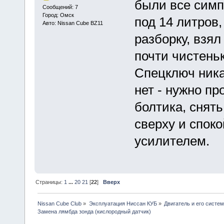
были все симп
Сообщений: 7
Город: Омск
под 14 литров,
Авто: Nissan Cube BZ11
разборку, взял
почти чистень
Спецключ ника
нет - нужно пр
болтика, снять
сверху и споко
усилителем.
Страницы:
1
...
20
21
[
22
]
Вверх
Nissan Cube Club
»
Эксплуатация Ниссан КУБ
»
Двигатель и его систе
Замена лямбда зонда (кислородный датчик)