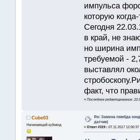
импульса форс
которую когда
Сегодня 22.03
в край, не зна
но ширина имп
требуемой - 2,
выставлял око
стробоскопу.Р
факт, что прав
«
Последнее редактирование: 22.
Re: Замена лямбда зон
Cube03
датчик)
Начинающий кубовод
«
Ответ #319 :
07.11.2017 12:00:37