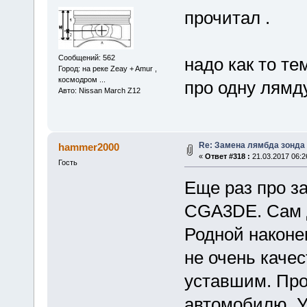
прочитал .
Сообщений: 562
надо как то те
Город: на реке Zeay + Amur ,
космодром ...
про одну лямду 
Авто: Nissan March Z12
Re: Замена лямбда зонда
hammer2000
«
Ответ #318 :
21.03.2017 06:2
Гость
Еще раз про з
CGA3DE. Сам д
Родной наконе
не очень качес
уставшим. Пров
автомобилю. 