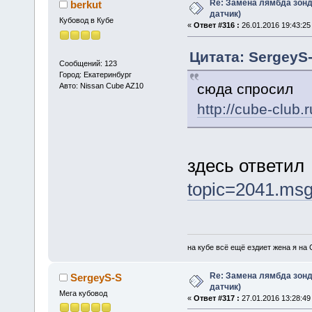
Re: Замена лямбда зон
berkut
датчик)
Кубовод в Кубе
«
Ответ #316 :
26.01.2016 19:43:25
Цитата: SergeyS-
Сообщений: 123
Город: Екатеринбург
сюда спросил
Авто: Nissan Cube AZ10
http://cube-club
здесь ответи
topic=2041.ms
на кубе всё ещё ездиет жена я на
Re: Замена лямбда зон
SergeyS-S
датчик)
Мега кубовод
«
Ответ #317 :
27.01.2016 13:28:49