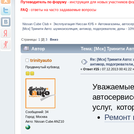
Путеводитель по форуму
- инструкция для новых участников фо
FAQ
- ответы на часто задаваемые вопросы
Nissan Cube Club
»
Эксплуатация Ниссан КУБ
»
Автомагазины, автосе
[Мск] Тринити Авто: шумкоизоляция, антикор, подогреватели, допы - 10
Страницы:
1
[
2
]
3
Вниз
Автор
Тема: [Мск] Тринити Ав
(Прочитано 41440 раз)
Re: [Мск] Тринити Авто:
trinityauto
антикор, подогреватели,
Продвинутый кубовод
«
Ответ #15 :
07.12.2013 00:41:22 
Уважаемые
автосервис
услуг, кот
Сообщений: 34
Ремонт 
Город: Москва
Авто: Nissan Cube ANZ10