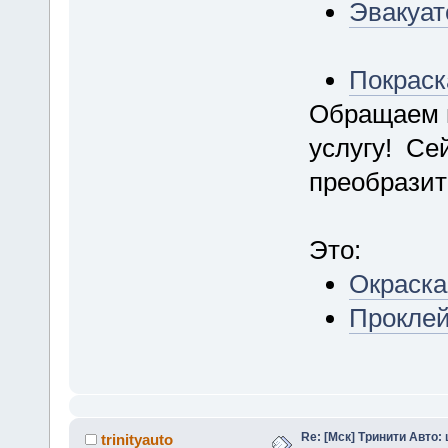
Эвакуат
Покраск
Обращаем 
услугу! Се
преобразит
Это:
Окраска
Проклей
Re: [Мск] Тринити Авто:
trinityauto