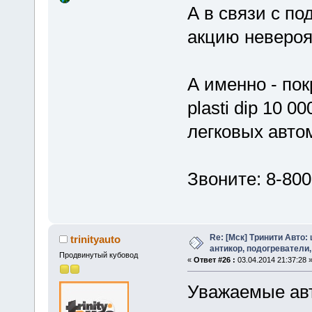
А в связи с п
акцию невероя
А именно - по
plasti dip 10 
легковых авто
Звоните: 8-800
Re: [Мск] Тринити Авто:
trinityauto
антикор, подогреватели,
Продвинутый кубовод
«
Ответ #26 :
03.04.2014 21:37:28 
Уважаемые ав