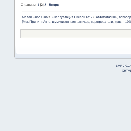
Страницы:
1
[
2
]
3
Вверх
Nissan Cube Club
»
Эксплуатация Ниссан КУБ
»
Автомагазины, автосе
[Мск] Тринити Авто: шумкоизоляция, антикор, подогреватели, допы - 10
SMF 2.0.1
XHTM