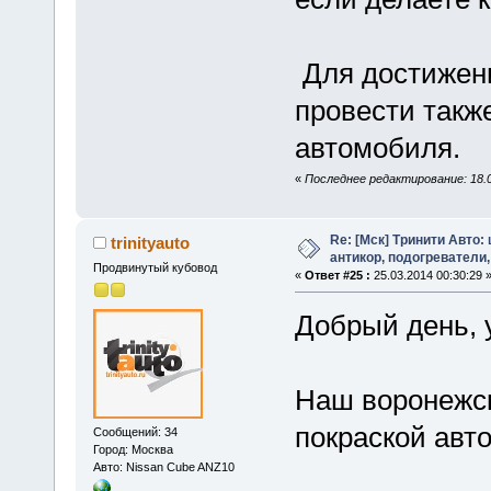
Для достижен
провести так
автомобиля.
«
Последнее редактирование: 18.03.
Re: [Мск] Тринити Авто:
trinityauto
антикор, подогреватели,
Продвинутый кубовод
«
Ответ #25 :
25.03.2014 00:30:29 
Добрый день, 
Наш воронежск
покраской ав
Сообщений: 34
Город: Москва
Авто: Nissan Cube ANZ10