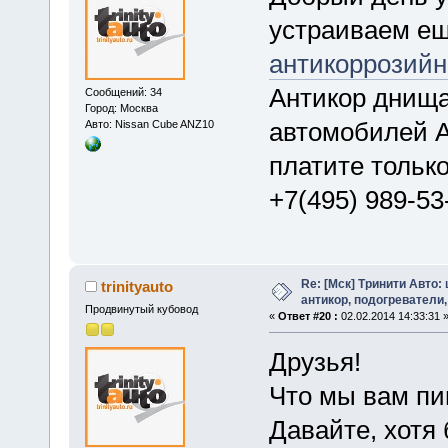
устраиваем ещ
антикоррозийн
Антикор днища
Сообщений: 34
Город: Москва
автомобилей A
Авто: Nissan Cube ANZ10
платите тольк
+7(495) 989-53
Re: [Мск] Тринити Авто:
trinityauto
антикор, подогреватели,
Продвинутый кубовод
«
Ответ #20 :
02.02.2014 14:33:31 
Друзья!
Что мы вам пи
Давайте, хотя