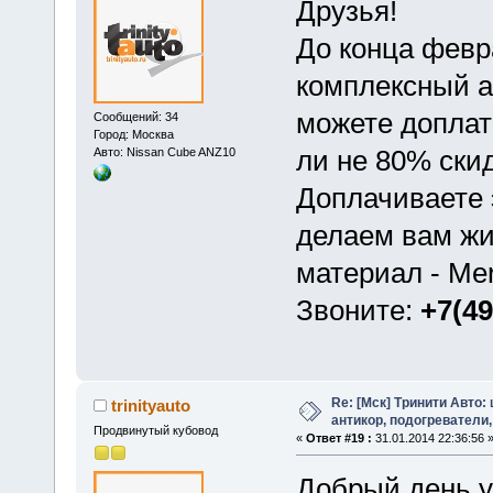
Друзья!
До конца февр
комплексный а
можете доплати
Сообщений: 34
Город: Москва
ли не 80% ски
Авто: Nissan Cube ANZ10
Доплачиваете 
делаем вам жи
материал - Mer
Звоните:
+7(49
Re: [Мск] Тринити Авто:
trinityauto
антикор, подогреватели,
Продвинутый кубовод
«
Ответ #19 :
31.01.2014 22:36:56 
Добрый день у