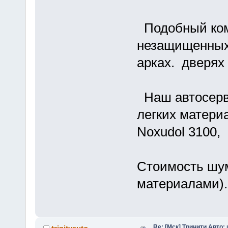
Подобный ком
незащищенных 
арках. дверях 
Наш автосерви
легких матери
Noxudol 3100, 
Стоимость шум
материалами). 
Re: [Мск] Тринити Авто: